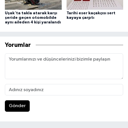
Uşak'ta takla atarak karşı
Tarihi eser kaçakçısı sert
şeride geçen otomobilde
kayaya çarptı
aynı aileden 4 kişi yaralandı
Yorumlar
Gönder