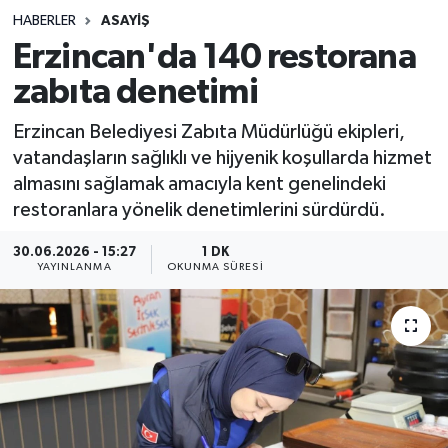
HABERLER
ASAYIŞ
Sağlık
Erzincan'da 140 restorana
zabıta denetimi
Spor
Erzincan Belediyesi Zabıta Müdürlüğü ekipleri,
Teknoloji
vatandaşların sağlıklı ve hijyenik koşullarda hizmet
almasını sağlamak amacıyla kent genelindeki
Yaşam
restoranlara yönelik denetimlerini sürdürdü.
30.06.2026 - 15:27
1 DK
YAYINLANMA
OKUNMA SÜRESI