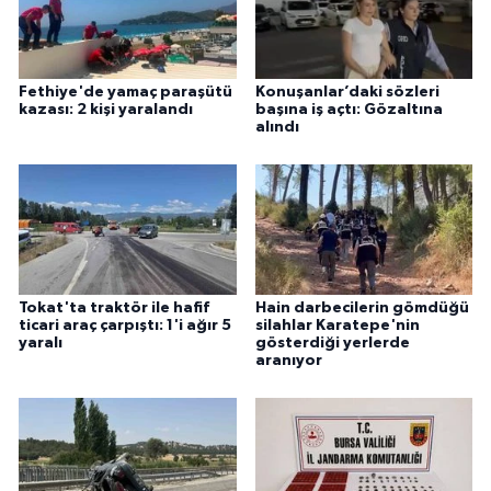
Fethiye'de yamaç paraşütü
Konuşanlar’daki sözleri
kazası: 2 kişi yaralandı
başına iş açtı: Gözaltına
alındı
Tokat'ta traktör ile hafif
Hain darbecilerin gömdüğü
ticari araç çarpıştı: 1'i ağır 5
silahlar Karatepe'nin
yaralı
gösterdiği yerlerde
aranıyor