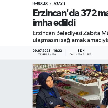
HABERLER
ASAYIŞ
Sağlık
Erzincan'da 372 ma
imha edildi
Spor
Erzincan Belediyesi Zabıta Mü
Teknoloji
ulaşmasını sağlamak amacıyla
Yaşam
09.07.2026 - 16:22
1 DK
YAYINLANMA
OKUNMA SÜRESI