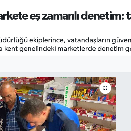
rkete eş zamanlı denetim: ta
dürlüğü ekiplerince, vatandaşların güvenli
 kent genelindeki marketlerde denetim ger