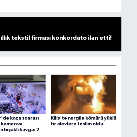
llık tekstil firması konkordato ilan etti!
r'de kaza sonrası
Kilis'te nargile kömürü yüklü
 kamerası
tır alevlere teslim oldu
n bıçaklı kavga: 2