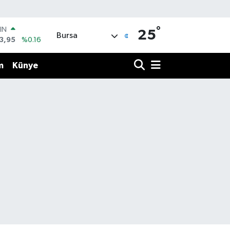
°
IN
25
Bursa
3,95
%0.16
R
704
%0
m
Künye
406
%-0.08
İN
43
%0
 ALTIN
.87
%0.12
00
9
%70