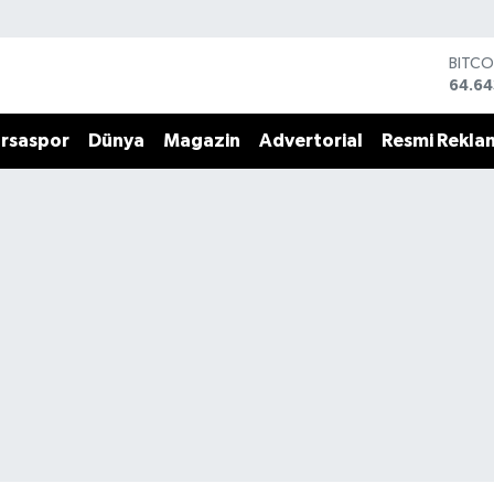
BITCO
64.64
DOLA
47,6
rsaspor
Dünya
Magazin
Advertorial
Resmi Rekla
EURO
55,0
STERL
64,21
GRAM
6500
BİST1
13.79