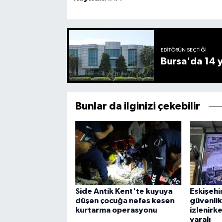
EDITÖRÜN SEÇTIĞI
Bursa'da 14 yı
Bunlar da ilginizi çekebilir
Side Antik Kent'te kuyuya
Eskişehi
düşen çocuğa nefes kesen
güvenlik
kurtarma operasyonu
izlenirke
yaralı