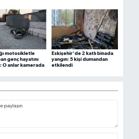
ığı motosikletle
Eskişehir'de 2 katlı binada
an genç hayatını
yangın: 5 kişi dumandan
: O anlar kamerada
etkilendi