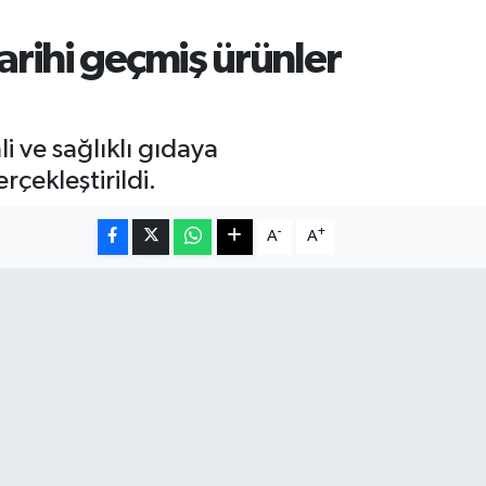
rihi geçmiş ürünler
 ve sağlıklı gıdaya
çekleştirildi.
-
+
A
A