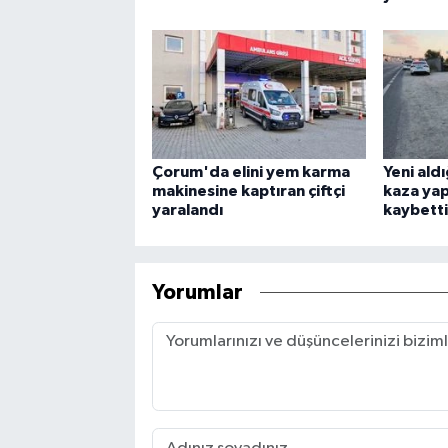
Çorum'da elini yem karma
Yeni ald
makinesine kaptıran çiftçi
kaza yap
yaralandı
kaybetti
Yorumlar