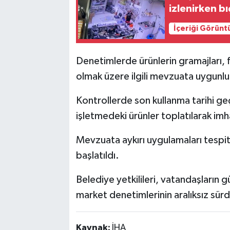
izlenirken bı
İçeriği Görünt
Denetimlerde ürünlerin gramajları, fi
olmak üzere ilgili mevzuata uygunluk
Kontrollerde son kullanma tarihi g
işletmedeki ürünler toplatılarak imh
Mevzuata aykırı uygulamaları tespit 
başlatıldı.
Belediye yetkilileri, vatandaşların g
market denetimlerinin aralıksız sürd
Kaynak:
İHA