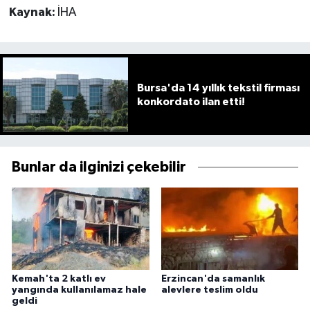
Kaynak:
İHA
Bursa'da 14 yıllık tekstil firması
konkordato ilan etti!
Bunlar da ilginizi çekebilir
Kemah'ta 2 katlı ev
Erzincan'da samanlık
yangında kullanılamaz hale
alevlere teslim oldu
geldi