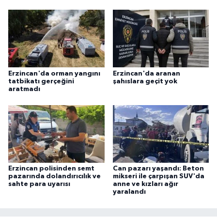
Erzincan'da orman yangını
Erzincan'da aranan
tatbikatı gerçeğini
şahıslara geçit yok
aratmadı
Erzincan polisinden semt
Can pazarı yaşandı: Beton
pazarında dolandırıcılık ve
mikseri ile çarpışan SUV'da
sahte para uyarısı
anne ve kızları ağır
yaralandı