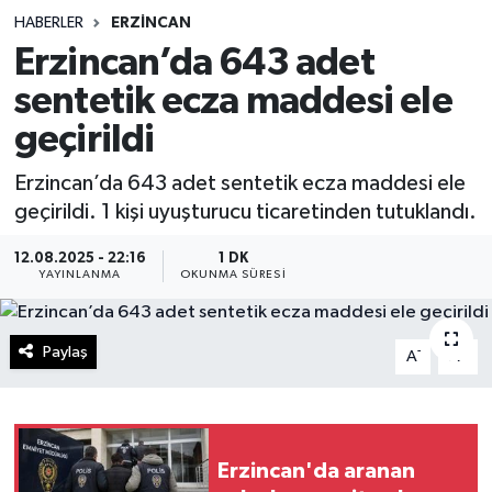
HABERLER
ERZINCAN
Sağlık
Erzincan’da 643 adet
sentetik ecza maddesi ele
Spor
geçirildi
Teknoloji
Erzincan’da 643 adet sentetik ecza maddesi ele
Yaşam
geçirildi. 1 kişi uyuşturucu ticaretinden tutuklandı.
12.08.2025 - 22:16
1 DK
YAYINLANMA
OKUNMA SÜRESI
Paylaş
-
+
A
A
Erzincan'da aranan