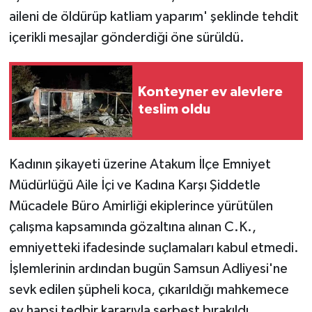
aileni de öldürüp katliam yaparım' şeklinde tehdit
içerikli mesajlar gönderdiği öne sürüldü.
Konteyner ev alevlere
teslim oldu
Kadının şikayeti üzerine Atakum İlçe Emniyet
Müdürlüğü Aile İçi ve Kadına Karşı Şiddetle
Mücadele Büro Amirliği ekiplerince yürütülen
çalışma kapsamında gözaltına alınan C.K.,
emniyetteki ifadesinde suçlamaları kabul etmedi.
İşlemlerinin ardından bugün Samsun Adliyesi'ne
sevk edilen şüpheli koca, çıkarıldığı mahkemece
ev hapsi tedbir kararıyla serbest bırakıldı.