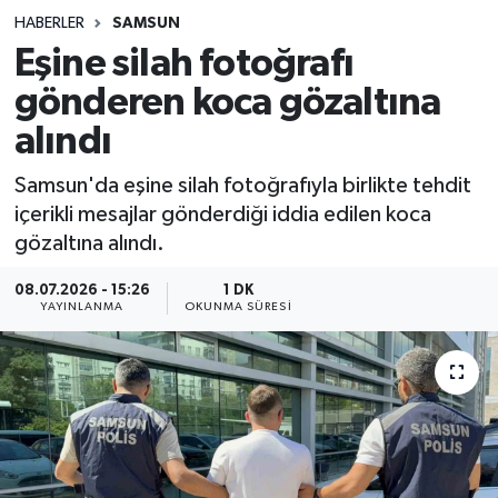
HABERLER
SAMSUN
Sağlık
Eşine silah fotoğrafı
gönderen koca gözaltına
Spor
alındı
Teknoloji
Samsun'da eşine silah fotoğrafıyla birlikte tehdit
Yaşam
içerikli mesajlar gönderdiği iddia edilen koca
gözaltına alındı.
08.07.2026 - 15:26
1 DK
YAYINLANMA
OKUNMA SÜRESI