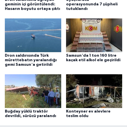
geminin içi görüntülendi:
operasyonunda 7 şüpheli
Hasarın boyutu ortaya çıktı
tutuklandı
Dron saldırısında Türk
Samsun'da 1 ton 160 litre
mürettebatın yaralandığı
kaçak etil alkol ele geçirildi
gemi Samsun'a getirildi
Buğday yüklü traktör
Konteyner ev alevlere
devrildi, sürücü yaralandı
teslim oldu