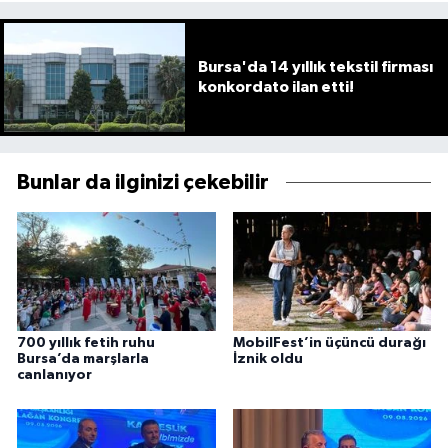
Bursa'da 14 yıllık tekstil firması
konkordato ilan etti!
Bunlar da ilginizi çekebilir
700 yıllık fetih ruhu
MobilFest’in üçüncü durağı
Bursa’da marşlarla
İznik oldu
canlanıyor