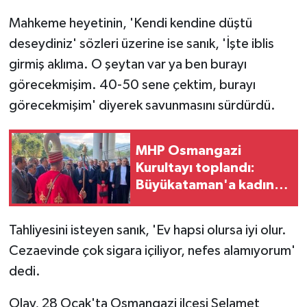
Mahkeme heyetinin, 'Kendi kendine düştü
deseydiniz' sözleri üzerine ise sanık, 'İşte iblis
girmiş aklıma. O şeytan var ya ben burayı
görecekmişim. 40-50 sene çektim, burayı
görecekmişim' diyerek savunmasını sürdürdü.
MHP Osmangazi
Kurultayı toplandı:
Büyükataman'a kadın
kılıç kalkan ekibiyle
karşılama
Tahliyesini isteyen sanık, 'Ev hapsi olursa iyi olur.
Cezaevinde çok sigara içiliyor, nefes alamıyorum'
dedi.
Olay, 28 Ocak'ta Osmangazi ilçesi Selamet