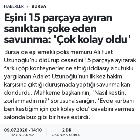
HABERLER
BURSA
Sağlık
Eşini 15 parçaya ayıran
sanıktan şoke eden
Spor
savunma: 'Çok kolay oldu'
Teknoloji
Bursa'da eşi emekli polis memuru Ali Fuat
Yaşam
Uzunoğlu'nu öldürüp cesedini 15 parçaya ayırarak
farklı çöp konteynerlerine attığı iddiasıyla tutuklu
yargılanan Adalet Uzunoğlu'nun ilk kez hakim
karşısına çıktığı duruşmada yaptığı savunma kan
dondurdu. Mahkeme başkanının, 'Nasıl kestin,
zorlanmadın mı?' sorusuna sanığın, 'Evde kurbanı
ben kestiğim için çok kolay oldu' cevabını vermesi
salonda buz gibi bir hava estirdi.
09.07.2026 - 14:10
2 DK
YAYINLANMA
OKUNMA SÜRESI