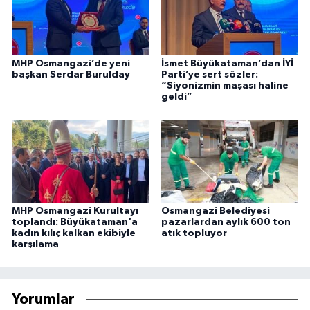
MHP Osmangazi’de yeni
İsmet Büyükataman’dan İYİ
başkan Serdar Burulday
Parti’ye sert sözler:
“Siyonizmin maşası haline
geldi”
MHP Osmangazi Kurultayı
Osmangazi Belediyesi
toplandı: Büyükataman'a
pazarlardan aylık 600 ton
kadın kılıç kalkan ekibiyle
atık topluyor
karşılama
Yorumlar