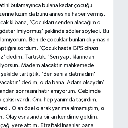
atini bulamayınca bulana kadar çocuğu
rine kızım da bunu annesine haber vermiş.
cak ki bana, 'Çocukları senden alacağım o
gösterilmiyormuş' şeklinde sözler söyledi. Bu
ırlamıyorum. Ben de çocuklar bunları duymasın
aptığını sordum. 'Çocuk hasta GPS cihazı
' dedim. Tartıştık. 'Sen yaptıklarından
 ediyorsun. Madem alacaktın mahkemede
şekilde tartıştık. 'Ben seni aldatmadım'
ayacaktın' dedim, o da bana 'Adam olsaydın'
 o andan sonrasını hatırlamıyorum. Cebimde
p çakısı vardı. Onu hep yanımda taşırdım,
ardı. O an özel olarak yanıma almamıştım, o
um. Olay esnasında bir an kendime geldim.
çağı yere attım. Etraftaki insanlar bana