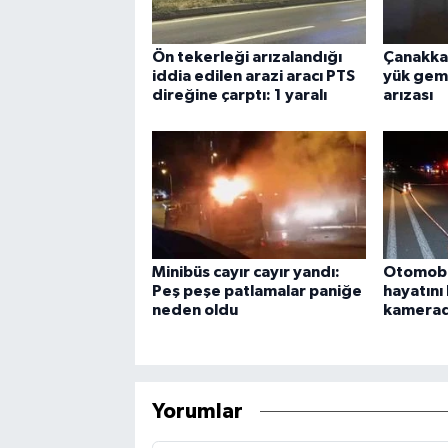
Ön tekerleği arızalandığı
Çanakka
iddia edilen arazi aracı PTS
yük gem
direğine çarptı: 1 yaralı
arızası
Minibüs cayır cayır yandı:
Otomobil
Peş peşe patlamalar paniğe
hayatını
neden oldu
kamera
Yorumlar