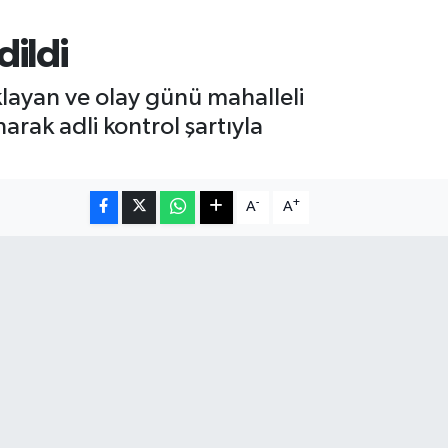
dildi
klayan ve olay günü mahalleli
arak adli kontrol şartıyla
-
+
A
A