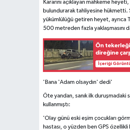
Kararını açıklayan mahkeme heyeti,
bulundurarak tahliyesine hükmetti. S
yükümlülüğü getiren heyet, ayrıca T
500 metreden fazla yaklaşmasını da
Ön tekerleği 
direğine çarp
İçeriği Görünt
'Bana 'Adam olsaydın' dedi'
Öte yandan, sanık ilk duruşmadaki s
kullanmıştı:
'Olay günü eski eşim çocukları gör
hastası, o yüzden ben GPS özellikli 