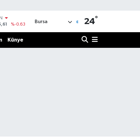
°
IN
24
Bursa
5,61
%-0.63
R
43
%0.16
m
Künye
17
%-0.02
İN
63
%0.07
ALTIN
40
%0.45
00
%70