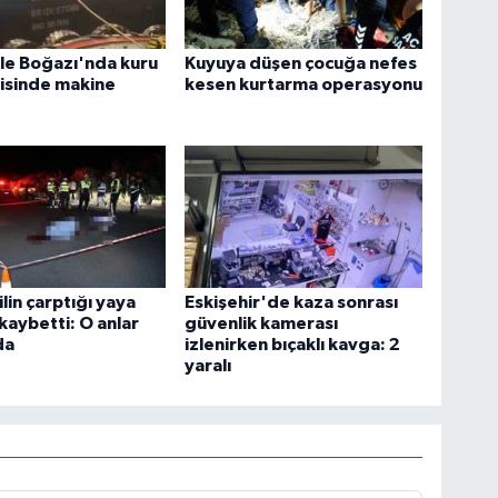
le Boğazı'nda kuru
Kuyuya düşen çocuğa nefes
isinde makine
kesen kurtarma operasyonu
in çarptığı yaya
Eskişehir'de kaza sonrası
 kaybetti: O anlar
güvenlik kamerası
da
izlenirken bıçaklı kavga: 2
yaralı