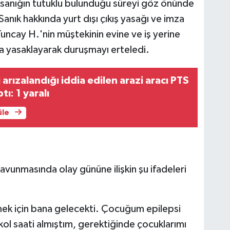
 sanığın tutuklu bulunduğu süreyi göz önünde
anık hakkında yurt dışı çıkış yasağı ve imza
uncay H.'nin müştekinin evine ve iş yerine
 yasaklayarak duruşmayı erteledi.
arızalandığı iddia edilen arazi aracı PTS
tı: 1 yaralı
üle
avunmasında olay gününe ilişkin şu ifadeleri
mek için bana gelecekti. Çocuğum epilepsi
kol saati almıştım, gerektiğinde çocuklarımı