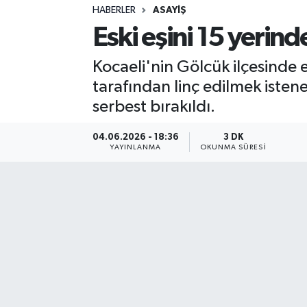
HABERLER
ASAYIŞ
Sağlık
Eski eşini 15 yerind
Spor
Kocaeli'nin Gölcük ilçesinde 
tarafından linç edilmek istene
Teknoloji
serbest bırakıldı.
Yaşam
04.06.2026 - 18:36
3 DK
YAYINLANMA
OKUNMA SÜRESI