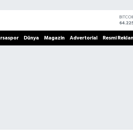
BITCO
64.22
DOLA
47,71
rsaspor
Dünya
Magazin
Advertorial
Resmi Rekla
EURO
55,03
STERL
64,24
GRAM 
6510.
BİST1
13.799