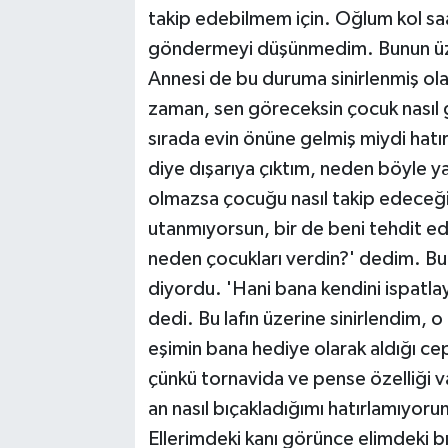
takip edebilmem için. Oğlum kol sa
göndermeyi düşünmedim. Bunun üze
Annesi de bu duruma sinirlenmiş ola
zaman, sen göreceksin çocuk nasıl 
sırada evin önüne gelmiş miydi hat
diye dışarıya çıktım, neden böyle y
olmazsa çocuğu nasıl takip edeceğiz
utanmıyorsun, bir de beni tehdit
neden çocukları verdin?' dedim. Bu 
diyordu. 'Hani bana kendini ispatl
dedi. Bu lafın üzerine sinirlendim,
eşimin bana hediye olarak aldığı ce
çünkü tornavida ve pense özelliği v
an nasıl bıçakladığımı hatırlamıyor
Ellerimdeki kanı görünce elimdeki bı