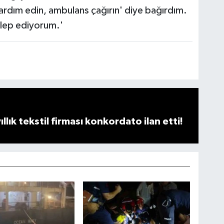
 yardım edin, ambulans çağırın' diye bağırdım.
alep ediyorum.'
llık tekstil firması konkordato ilan etti!