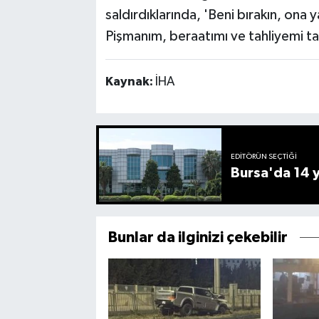
saldırdıklarında, 'Beni bırakın, ona
Pişmanım, beraatımı ve tahliyemi t
Kaynak:
İHA
EDITÖRÜN SEÇTIĞI
Bursa'da 14 yı
Bunlar da ilginizi çekebilir