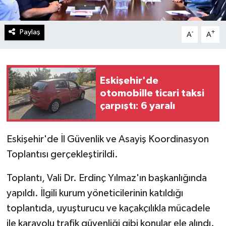
Paylaş
-
+
A
A
Eskişehir'de
otomobille ticari taksi
çarpıştı: 6 yaralı
Eskişehir'de İl Güvenlik ve Asayiş Koordinasyon
Toplantısı gerçekleştirildi.
Toplantı, Vali Dr. Erdinç Yılmaz'ın başkanlığında
yapıldı. İlgili kurum yöneticilerinin katıldığı
toplantıda, uyuşturucu ve kaçakçılıkla mücadele
ile karayolu trafik güvenliği gibi konular ele alındı.