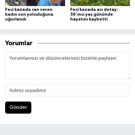
Feci kazada can veren
Feci kazada acı detay:
kadın son yolculuğuna
56'ıncı yaş gününde
uğurlandı
hayatını kaybetti
Yorumlar
Gönder