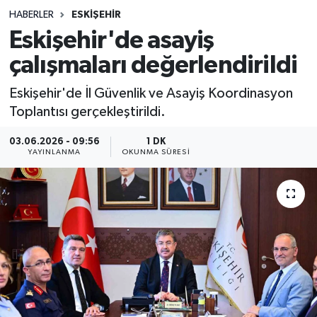
HABERLER
ESKIŞEHIR
Sağlık
Eskişehir'de asayiş
çalışmaları değerlendirildi
Spor
Eskişehir'de İl Güvenlik ve Asayiş Koordinasyon
Teknoloji
Toplantısı gerçekleştirildi.
Yaşam
03.06.2026 - 09:56
1 DK
YAYINLANMA
OKUNMA SÜRESI