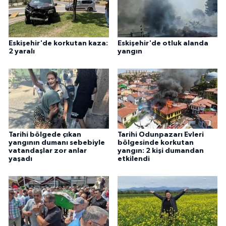
Eskişehir'de korkutan kaza:
Eskişehir'de otluk alanda
2 yaralı
yangın
Tarihi bölgede çıkan
Tarihi Odunpazarı Evleri
yangının dumanı sebebiyle
bölgesinde korkutan
vatandaşlar zor anlar
yangın: 2 kişi dumandan
yaşadı
etkilendi