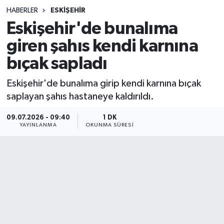
HABERLER
ESKIŞEHIR
Sağlık
Eskişehir'de bunalıma
giren şahıs kendi karnına
Spor
bıçak sapladı
Teknoloji
Eskişehir'de bunalıma girip kendi karnına bıçak
Yaşam
saplayan şahıs hastaneye kaldırıldı.
09.07.2026 - 09:40
1 DK
YAYINLANMA
OKUNMA SÜRESI