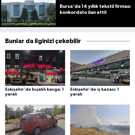
Bursa'da 14 yıllık tekstil firması
konkordato ilan etti!
Bunlar da ilginizi çekebilir
Eskişehir'de bıçaklı kavga: 1
Eskişehir'de iş kazası: 1
yaralı
yaralı