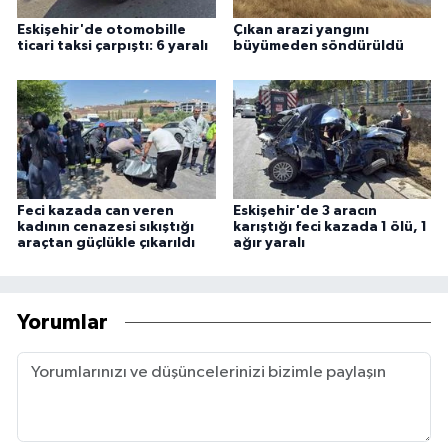
Eskişehir'de otomobille
Çıkan arazi yangını
ticari taksi çarpıştı: 6 yaralı
büyümeden söndürüldü
Feci kazada can veren
Eskişehir'de 3 aracın
kadının cenazesi sıkıştığı
karıştığı feci kazada 1 ölü, 1
araçtan güçlükle çıkarıldı
ağır yaralı
Yorumlar