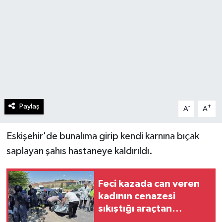
Paylaş
-
+
A
A
Eskişehir'de bunalıma girip kendi karnına bıçak
saplayan şahıs hastaneye kaldırıldı.
Feci kazada can veren
kadının cenazesi
sıkıştığı araçtan
güçlükle çıkarıldı