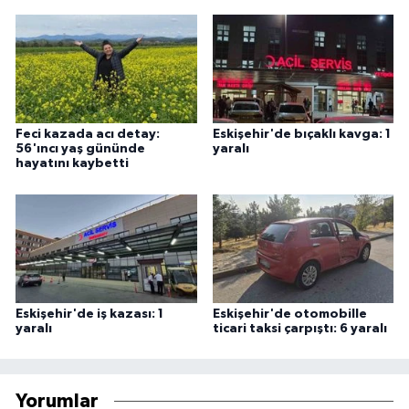
Feci kazada acı detay:
Eskişehir'de bıçaklı kavga: 1
56'ıncı yaş gününde
yaralı
hayatını kaybetti
Eskişehir'de iş kazası: 1
Eskişehir'de otomobille
yaralı
ticari taksi çarpıştı: 6 yaralı
Yorumlar