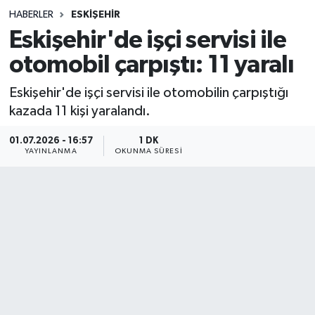
HABERLER
ESKIŞEHIR
Sağlık
Eskişehir'de işçi servisi ile
otomobil çarpıştı: 11 yaralı
Spor
Eskişehir'de işçi servisi ile otomobilin çarpıştığı
Teknoloji
kazada 11 kişi yaralandı.
Yaşam
01.07.2026 - 16:57
1 DK
YAYINLANMA
OKUNMA SÜRESI