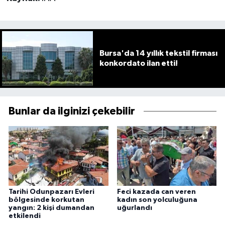
Bursa'da 14 yıllık tekstil firması
konkordato ilan etti!
Bunlar da ilginizi çekebilir
Tarihi Odunpazarı Evleri
Feci kazada can veren
bölgesinde korkutan
kadın son yolculuğuna
yangın: 2 kişi dumandan
uğurlandı
etkilendi