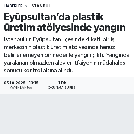
HABERLER
ISTANBUL
Sağlık
Eyüpsultan’da plastik
üretim atölyesinde yangın
Spor
İstanbul’un Eyüpsultan ilçesinde 4 katlı bir iş
Teknoloji
merkezinin plastik üretim atölyesinde henüz
belirlenemeyen bir nedenle yangın çıktı. Yangında
Yaşam
yaralanan olmazken alevler itfaiyenin müdahalesi
sonucu kontrol altına alındı.
05.10.2025 - 13:15
1 DK
YAYINLANMA
OKUNMA SÜRESI