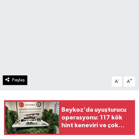
Paylaş
-
+
A
A
Beykoz'da uyuşturucu
operasyonu: 117 kök
hint keneviri ve çok
sayıda silah ele geçirildi