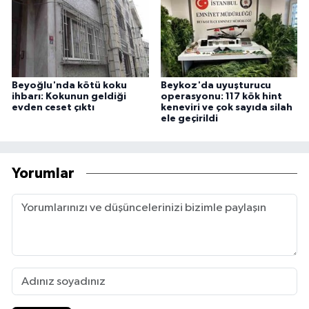
Beyoğlu'nda kötü koku
Beykoz'da uyuşturucu
ihbarı: Kokunun geldiği
operasyonu: 117 kök hint
evden ceset çıktı
keneviri ve çok sayıda silah
ele geçirildi
Yorumlar