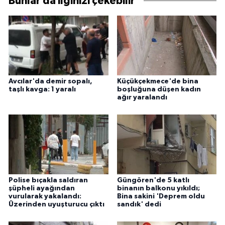
Bunlar da ilginizi çekebilir
Avcılar'da demir sopalı,
Küçükçekmece'de bina
taşlı kavga: 1 yaralı
boşluğuna düşen kadın
ağır yaralandı
Polise bıçakla saldıran
Güngören'de 5 katlı
şüpheli ayağından
binanın balkonu yıkıldı;
vurularak yakalandı:
Bina sakini 'Deprem oldu
Üzerinden uyuşturucu çıktı
sandık' dedi