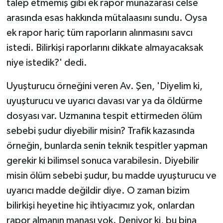
talep etmemiş gibi ek rapor münazarası celse
arasında esas hakkında mütalaasını sundu. Oysa
ek rapor hariç tüm raporların alınmasını savcı
istedi. Bilirkişi raporlarını dikkate almayacaksak
niye istedik?' dedi.
Uyuşturucu örneğini veren Av. Şen, 'Diyelim ki,
uyuşturucu ve uyarıcı davası var ya da öldürme
dosyası var. Uzmanına tespit ettirmeden ölüm
sebebi şudur diyebilir misin? Trafik kazasında
örneğin, bunlarda senin teknik tespitler yapman
gerekir ki bilimsel sonuca varabilesin. Diyebilir
misin ölüm sebebi şudur, bu madde uyuşturucu ve
uyarıcı madde değildir diye. O zaman bizim
bilirkişi heyetine hiç ihtiyacımız yok, onlardan
rapor almanın manası yok. Deniyor ki, bu bina