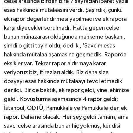
celse arasında birden bire 7 sayfadan ibaret yazılı
esas hakkında mütalaasını verdi. Şaşırdık, çünkü
ek rapor değerlendirmesi yapılmadı ve ek rapora
karşı diyecekler sorulmadı. Hatta geçen celse
bunun münazarası olduğunda mahkeme başkanı,
şimdi o gitti tayin oldu, dedi ki, 'Savcım esas
hakkında mütalaa aşamasına geçmedik. Raporda
eksikler var. Tekrar rapor aldırmaya karar
veriyoruz biz, itirazları aldık. Biz daha size
dosyayı esas hakkında mütalaayı tevdi etmedik'
denildi. Bir de baktık, ek rapor geldi, yine lehimize
geldi. Kovuşturma aşamasında 4 rapor geldi;
İstanbul, ODTÜ, Pamukkale ve Pamukkale'den ek
rapor. Daha ne olacak. Her şey geldi tamam, ama
savcı celse arasında bunlar hiç yokmuş, kendisi