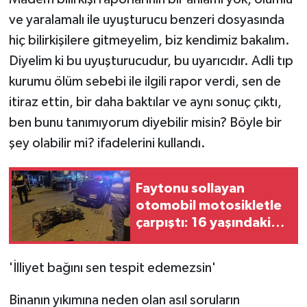
ve yaralamalı ile uyuşturucu benzeri dosyasında
hiç bilirkişilere gitmeyelim, biz kendimiz bakalım.
Diyelim ki bu uyuşturucudur, bu uyarıcıdır. Adli tıp
kurumu ölüm sebebi ile ilgili rapor verdi, sen de
itiraz ettin, bir daha baktılar ve aynı sonuç çıktı,
ben bunu tanımıyorum diyebilir misin? Böyle bir
şey olabilir mi? ifadelerini kullandı.
Faytonu sollayan
otomobil motosikletle
çarpıştı: 16 yaşındaki
sürücünün durumu ağır
'İlliyet bağını sen tespit edemezsin'
Binanın yıkımına neden olan asıl soruların