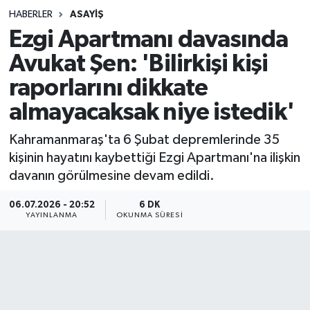
HABERLER
ASAYIŞ
Sağlık
Ezgi Apartmanı davasında
Avukat Şen: 'Bilirkişi kişi
Spor
raporlarını dikkate
Teknoloji
almayacaksak niye istedik'
Yaşam
Kahramanmaraş'ta 6 Şubat depremlerinde 35
kişinin hayatını kaybettiği Ezgi Apartmanı'na ilişkin
davanın görülmesine devam edildi.
06.07.2026 - 20:52
6 DK
YAYINLANMA
OKUNMA SÜRESI