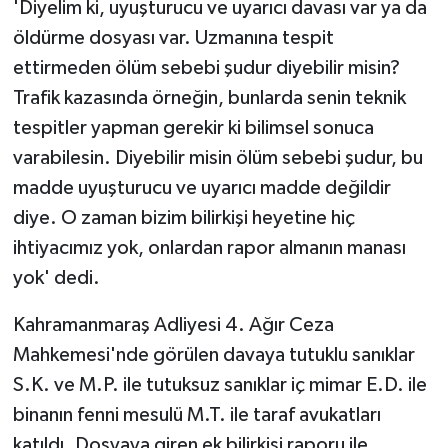
'Diyelim ki, uyuşturucu ve uyarıcı davası var ya da
öldürme dosyası var. Uzmanına tespit
ettirmeden ölüm sebebi şudur diyebilir misin?
Trafik kazasında örneğin, bunlarda senin teknik
tespitler yapman gerekir ki bilimsel sonuca
varabilesin. Diyebilir misin ölüm sebebi şudur, bu
madde uyuşturucu ve uyarıcı madde değildir
diye. O zaman bizim bilirkişi heyetine hiç
ihtiyacımız yok, onlardan rapor almanın manası
yok' dedi.
Kahramanmaraş Adliyesi 4. Ağır Ceza
Mahkemesi'nde görülen davaya tutuklu sanıklar
S.K. ve M.P. ile tutuksuz sanıklar iç mimar E.D. ile
binanın fenni mesulü M.T. ile taraf avukatları
katıldı. Dosyaya giren ek bilirkişi raporu ile