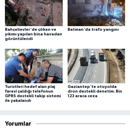
Bahçelievler'de çöken ve
Batman'da trafo yangını
yıkımı yapılan bina havadan
görüntülendi
Turistleri hedef alan plaj
Gaziantep'te otoyolda
faresi çaldığı telefonun
dron destekli denetim: Bin
GPRS destekli takip sistemi
123 araca ceza
ile yakalandı
Yorumlar