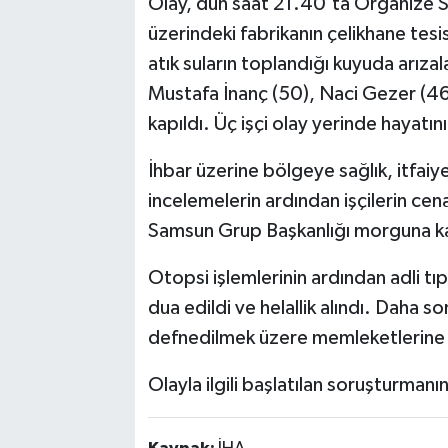
Olay, dün saat 21.40'ta Organize S
üzerindeki fabrikanın çelikhane tes
atık suların toplandığı kuyuda arız
Mustafa İnanç (50), Naci Gezer (46
kapıldı. Üç işçi olay yerinde hayatın
İhbar üzerine bölgeye sağlık, itfaiye
incelemelerin ardından işçilerin cena
Samsun Grup Başkanlığı morguna kal
Otopsi işlemlerinin ardından adli tıp
dua edildi ve helallik alındı. Daha so
defnedilmek üzere memleketlerine 
Olayla ilgili başlatılan soruşturmanı