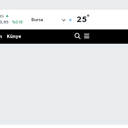
°
IN
25
Bursa
3,95
%0.16
R
704
%0
m
Künye
406
%-0.08
İN
43
%0
 ALTIN
.87
%0.12
00
9
%70