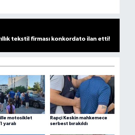
llık tekstil firması konkordato ilan etti!
lle motosiklet
Rapçi Keskin mahkemece
 1 yaralı
serbest bırakıldı