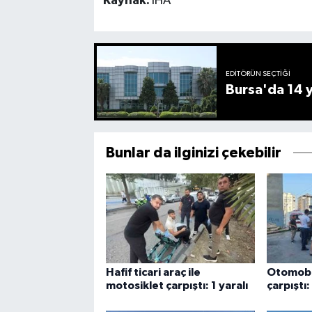
Kaynak:
İHA
EDITÖRÜN SEÇTIĞI
Bursa'da 14 yı
Bunlar da ilginizi çekebilir
Hafif ticari araç ile
Otomobi
motosiklet çarpıştı: 1 yaralı
çarpıştı: