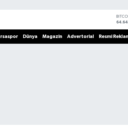
BITCO
64.64
DOLA
47,6
rsaspor
Dünya
Magazin
Advertorial
Resmi Rekla
EURO
55,0
STERL
64,21
GRAM
6500
BİST1
13.79