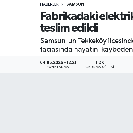
HABERLER
SAMSUN
Sağlık
Fabrikadaki elektrik
teslim edildi
Spor
Samsun'un Tekkeköy ilçesinde
Teknoloji
faciasında hayatını kaybeden 3
Yaşam
04.06.2026 - 12:21
1 DK
YAYINLANMA
OKUNMA SÜRESI