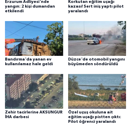
Erzurum Adliyesi'nde
Korkutan eğitim uçağı
yangın: 2 kişi dumandan
kazası! Sert iniş yaptı pilot
etkilendi
yaralandı
Bandırma'da yanan ev
Düzce'de otomobil yangını
kullanılamaz hale geldi
büyümeden söndürüldü
Zehir tacirlerine AKSUNGUR
Özel uçuş okuluna ait
İHA darbesi
eğitim uçağı pistten çıktı:
Pilot öğrenci yaralandı