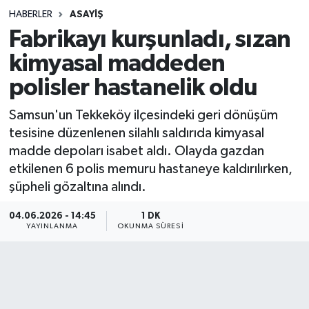
HABERLER
ASAYIŞ
Sağlık
Fabrikayı kurşunladı, sızan
kimyasal maddeden
Spor
polisler hastanelik oldu
Teknoloji
Samsun'un Tekkeköy ilçesindeki geri dönüşüm
Yaşam
tesisine düzenlenen silahlı saldırıda kimyasal
madde depoları isabet aldı. Olayda gazdan
etkilenen 6 polis memuru hastaneye kaldırılırken,
şüpheli gözaltına alındı.
04.06.2026 - 14:45
1 DK
YAYINLANMA
OKUNMA SÜRESI