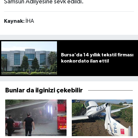
Samsun Adliyesine sevk edildi.
Kaynak:
İHA
Bursa'da 14 yıllık tekstil firması
konkordato ilan etti!
Bunlar da ilginizi çekebilir