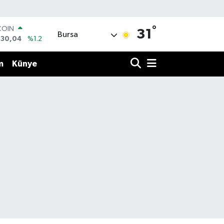
COIN
°
130,04
%1.2
31
Bursa
LAR
7069
%0.17
RO
m
Künye
0265
%0.01
RLİN
1897
%0.02
M ALTIN
8.49
%2.12
T100
887
%64