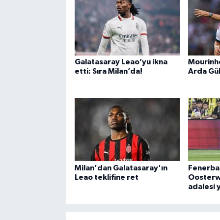
Galatasaray Leao’yu ikna
Mourinho
etti: Sıra Milan’da!
Arda Gül
Milan'dan Galatasaray'ın
Fenerbah
Leao teklifine ret
Oosterw
adalesi y