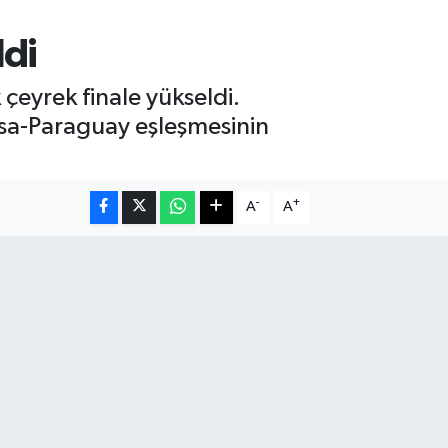
ldi
eyrek finale yükseldi.
ansa-Paraguay eşleşmesinin
-
+
A
A