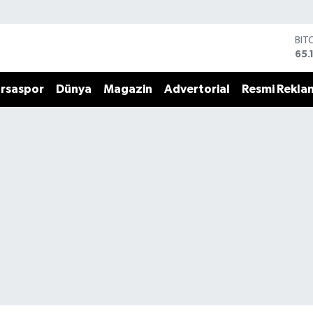
BIT
65.
DO
47,
EU
rsaspor
Dünya
Magazin
Advertorial
Resmi Rekla
55,
STE
64,
GRA
661
BİS
13.