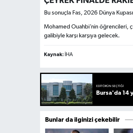
ÇEYREK FİNALDE RAKİB
Bu sonuçla Fas, 2026 Dünya Kupası’n
Mohamed Ouahbi’nin öğrencileri, ç
galibiyle karşı karşıya gelecek.
Kaynak:
İHA
EDITÖRÜN SEÇTIĞI
Bursa'da 14 yı
Bunlar da ilginizi çekebilir