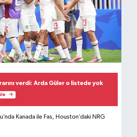
arını verdi: Arda Güler o listede yok
üle
u’nda Kanada ile Fas, Houston’daki NRG