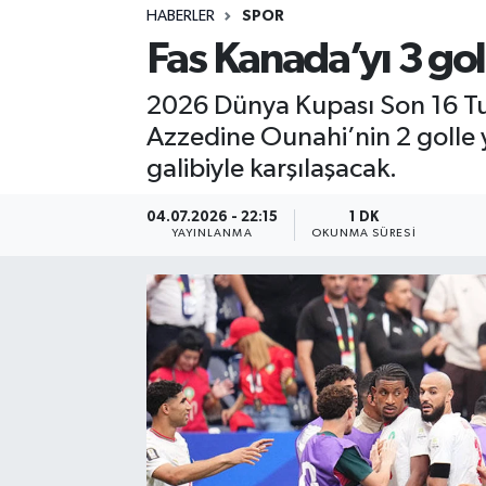
HABERLER
SPOR
Sağlık
Fas Kanada’yı 3 goll
Spor
2026 Dünya Kupası Son 16 Tur
Azzedine Ounahi’nin 2 golle y
Teknoloji
galibiyle karşılaşacak.
Yaşam
04.07.2026 - 22:15
1 DK
YAYINLANMA
OKUNMA SÜRESI