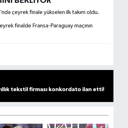
İNİ BEKLİYOR
da çeyrek finale yükselen ilk takım oldu.
eyrek finalde Fransa-Paraguay maçının
llık tekstil firması konkordato ilan etti!