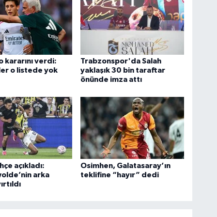
 kararını verdi:
Trabzonspor'da Salah
er o listede yok
yaklaşık 30 bin taraftar
önünde imza attı
çe açıkladı:
Osimhen, Galatasaray’ın
olde’nin arka
teklifine “hayır” dedi
ırtıldı