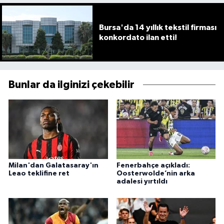
Bursa'da 14 yıllık tekstil firması
konkordato ilan etti!
Bunlar da ilginizi çekebilir
Milan'dan Galatasaray'ın
Fenerbahçe açıkladı:
Leao teklifine ret
Oosterwolde’nin arka
adalesi yırtıldı