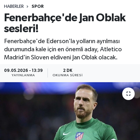
HABERLER
SPOR
Sağlık
Fenerbahçe'de Jan Oblak
sesleri!
Spor
Fenerbahçe'de Ederson'la yolların ayrılması
Teknoloji
durumunda kale için en önemli aday, Atletico
Madrid'in Sloven eldiveni Jan Oblak olacak.
Yaşam
09.05.2026 - 13:39
2 DK
YAYINLANMA
OKUNMA SÜRESI