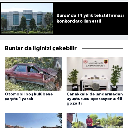
Bursa'da 14 yıllık tekstil firması
konkordato ilan etti!
Bunlar da ilginizi çekebilir
Otomobil boş kulübeye
Çanakkale'de jandarmadan
çarptı: 1 yaralı
uyuşturucu operasyonu: 68
gözaltı