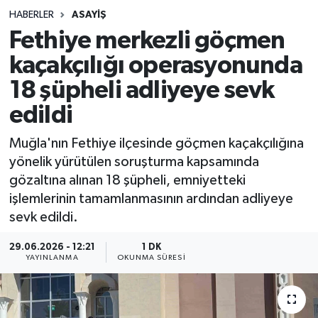
HABERLER
ASAYIŞ
Sağlık
Fethiye merkezli göçmen
kaçakçılığı operasyonunda
Spor
18 şüpheli adliyeye sevk
Teknoloji
edildi
Yaşam
Muğla'nın Fethiye ilçesinde göçmen kaçakçılığına
yönelik yürütülen soruşturma kapsamında
gözaltına alınan 18 şüpheli, emniyetteki
işlemlerinin tamamlanmasının ardından adliyeye
sevk edildi.
29.06.2026 - 12:21
1 DK
YAYINLANMA
OKUNMA SÜRESI