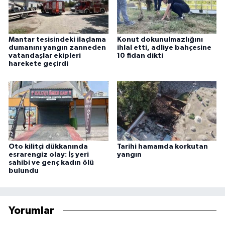
Mantar tesisindeki ilaçlama
Konut dokunulmazlığını
dumanını yangın zanneden
ihlal etti, adliye bahçesine
vatandaşlar ekipleri
10 fidan dikti
harekete geçirdi
Oto kilitçi dükkanında
Tarihi hamamda korkutan
esrarengiz olay: İş yeri
yangın
sahibi ve genç kadın ölü
bulundu
Yorumlar