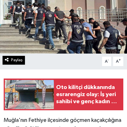
Paylaş
-
+
A
A
Oto kilitçi dükkanında
esrarengiz olay: İş yeri
sahibi ve genç kadın ölü
bulundu
Muğla'nın Fethiye ilçesinde göçmen kaçakçılığına