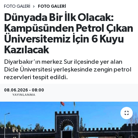
FOTO GALERI
FOTO GALERI
Sağlık
Dünyada Bir İlk Olacak:
Kampüsünden Petrol Çıkan
Spor
Üniversitemiz İçin 6 Kuyu
Teknoloji
Kazılacak
Yaşam
Diyarbakır’ın merkez Sur ilçesinde yer alan
Dicle Üniversitesi yerleşkesinde zengin petrol
rezervleri tespit edildi.
08.06.2026 - 08:00
YAYINLANMA