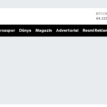
BITCO
64.22
DOLA
47,71
rsaspor
Dünya
Magazin
Advertorial
Resmi Rekla
EURO
55,03
STERL
64,24
GRAM 
6510.
BİST1
13.799