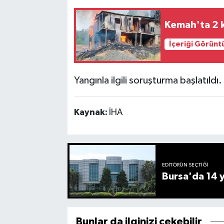
Kemah'ta 2 k
İçeriği Görünt
Yangınla ilgili soruşturma başlatıldı.
Kaynak:
İHA
EDITÖRÜN SEÇTIĞI
Bursa'da 14 yı
Bunlar da ilginizi çekebilir