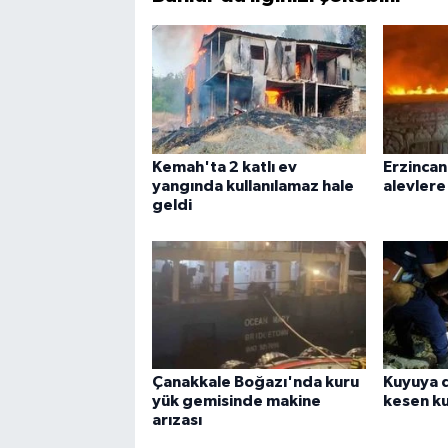
Kemah'ta 2 katlı ev
Erzincan
yangında kullanılamaz hale
alevlere
geldi
Çanakkale Boğazı'nda kuru
Kuyuya 
yük gemisinde makine
kesen k
arızası