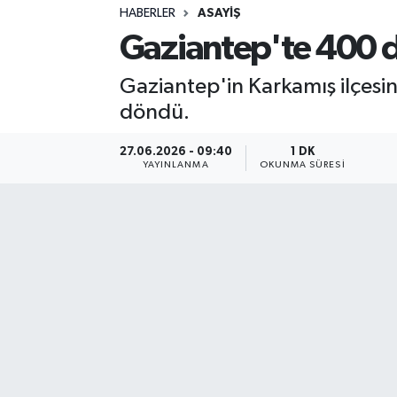
HABERLER
ASAYIŞ
Sağlık
Gaziantep'te 400 dö
Spor
Gaziantep'in Karkamış ilçesi
döndü.
Teknoloji
27.06.2026 - 09:40
1 DK
Yaşam
YAYINLANMA
OKUNMA SÜRESI