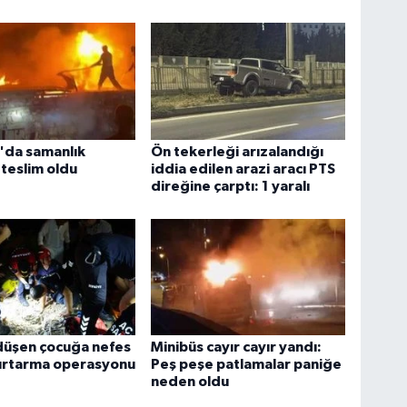
'da samanlık
Ön tekerleği arızalandığı
 teslim oldu
iddia edilen arazi aracı PTS
direğine çarptı: 1 yaralı
düşen çocuğa nefes
Minibüs cayır cayır yandı:
urtarma operasyonu
Peş peşe patlamalar paniğe
neden oldu