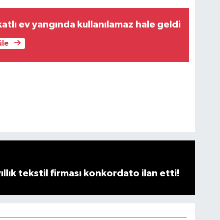
atlı ev yangında kullanılamaz hale geldi
üle
llık tekstil firması konkordato ilan etti!