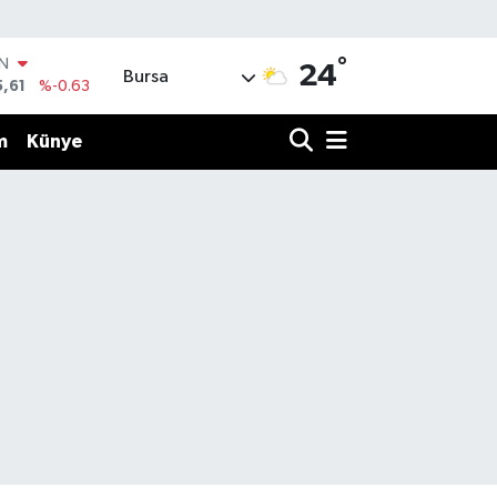
°
IN
24
Bursa
5,61
%-0.63
R
43
%0.16
m
Künye
17
%-0.02
İN
63
%0.07
ALTIN
40
%0.45
00
%70