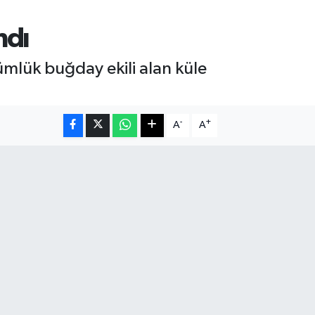
ndı
mlük buğday ekili alan küle
-
+
A
A