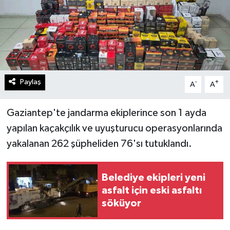
Paylaş
-
+
A
A
Gaziantep'te jandarma ekiplerince son 1 ayda
yapılan kaçakçılık ve uyuşturucu operasyonlarında
yakalanan 262 şüpheliden 76'sı tutuklandı.
Belediye ekipleri yeni
asfalt için eski asfaltı
söküyor