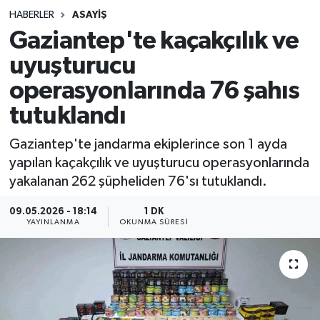
HABERLER
ASAYIŞ
Sağlık
Gaziantep'te kaçakçılık ve
uyuşturucu
Spor
operasyonlarında 76 şahıs
Teknoloji
tutuklandı
Yaşam
Gaziantep'te jandarma ekiplerince son 1 ayda
yapılan kaçakçılık ve uyuşturucu operasyonlarında
yakalanan 262 şüpheliden 76'sı tutuklandı.
09.05.2026 - 18:14
1 DK
YAYINLANMA
OKUNMA SÜRESI