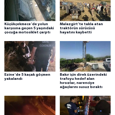
Küçükçekmece'de yolun
Malazgirt'te takla atan
karşısına geçen 5 yaşındaki
traktörün sürücüsü
çocuğa motosiklet çarptı
hayatını kaybetti
Ezine'de 5 kaçak göçmen
Bakır için direk üzerindeki
yakalandı
trafoyu hedef alan
hırsızlar, narenciye
ağaçlarını susuz bıraktı