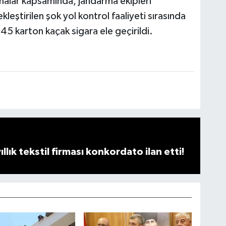
malar kapsamında, jandarma ekipleri
leştirilen şok yol kontrol faaliyeti sırasında
45 karton kaçak sigara ele geçirildi.
llık tekstil firması konkordato ilan etti!