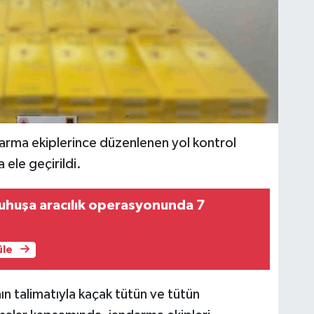
darma ekiplerince düzenlenen yol kontrol
 ele geçirildi.
uhuşa aracılık operasyonunda 7
üle
n talimatıyla kaçak tütün ve tütün