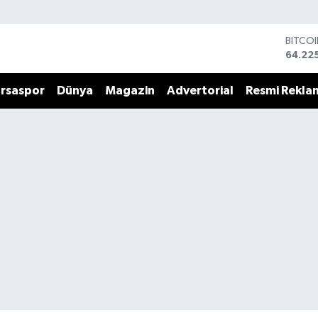
BITCO
64.22
DOLA
47,71
rsaspor
Dünya
Magazin
Advertorial
Resmi Rekla
EURO
55,03
STERL
64,24
GRAM 
6510.
BİST1
13.799