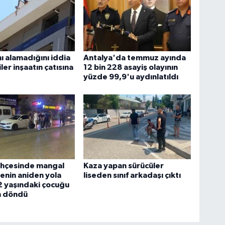
nı alamadığını iddia
Antalya'da temmuz ayında
ler inşaatın çatısına
12 bin 228 asayiş olayının
yüzde 99,9'u aydınlatıldı
ahçesinde mangal
Kaza yapan sürücüler
lenin aniden yola
liseden sınıf arkadaşı çıktı
 2 yaşındaki çocuğu
 döndü