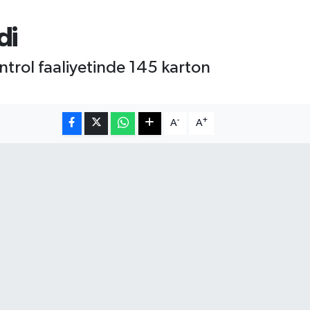
di
trol faaliyetinde 145 karton
-
+
A
A