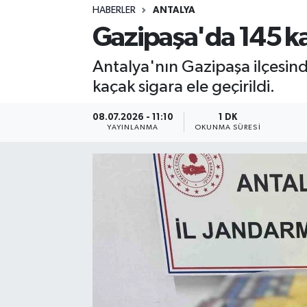
HABERLER
ANTALYA
Sağlık
Gazipaşa'da 145 kar
Spor
Antalya'nın Gazipaşa ilçesin
kaçak sigara ele geçirildi.
Teknoloji
08.07.2026 - 11:10
1 DK
Yaşam
YAYINLANMA
OKUNMA SÜRESI