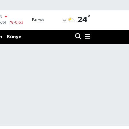
°
IN
24
Bursa
5,61
%-0.63
R
43
%0.16
m
Künye
17
%-0.02
İN
63
%0.07
ALTIN
40
%0.45
00
%70