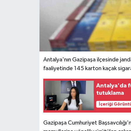
Antalya'nın Gazipaşa ilçesinde jan
faaliyetinde 145 karton kaçak sigara
Antalya'da f
tutuklama
İçeriği Görünt
Gazipaşa Cumhuriyet Başsavcılığı'nı