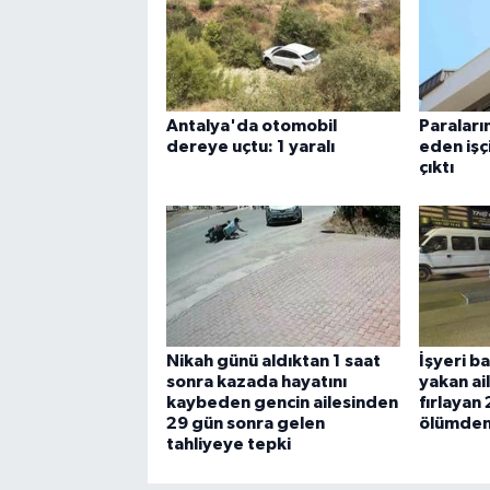
Antalya'da otomobil
Paraları
dereye uçtu: 1 yaralı
eden işçi
çıktı
Nikah günü aldıktan 1 saat
İşyeri b
sonra kazada hayatını
yakan ai
kaybeden gencin ailesinden
fırlayan
29 gün sonra gelen
ölümden
tahliyeye tepki