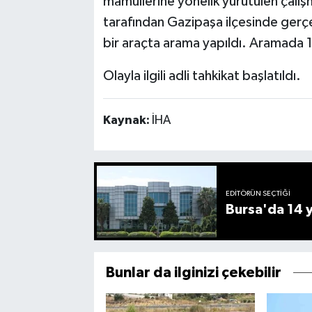
mamullerine yönelik yürütülen çalış
tarafından Gazipaşa ilçesinde gerçek
bir araçta arama yapıldı. Aramada 1
Olayla ilgili adli tahkikat başlatıldı.
Kaynak:
İHA
EDITÖRÜN SEÇTIĞI
Bursa'da 14 yı
Bunlar da ilginizi çekebilir