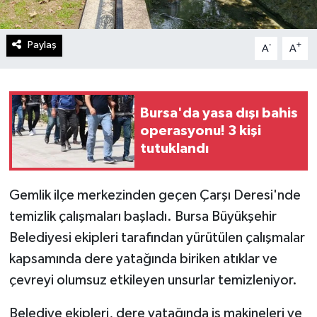
Paylaş
-
+
A
A
Bursa'da yasa dışı bahis
operasyonu! 3 kişi
tutuklandı
Gemlik ilçe merkezinden geçen Çarşı Deresi'nde
temizlik çalışmaları başladı. Bursa Büyükşehir
Belediyesi ekipleri tarafından yürütülen çalışmalar
kapsamında dere yatağında biriken atıklar ve
çevreyi olumsuz etkileyen unsurlar temizleniyor.
Belediye ekipleri, dere yatağında iş makineleri ve