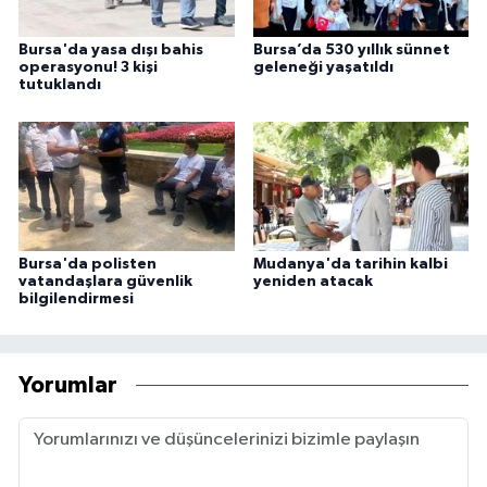
Bursa'da yasa dışı bahis
Bursa’da 530 yıllık sünnet
operasyonu! 3 kişi
geleneği yaşatıldı
tutuklandı
Bursa'da polisten
Mudanya'da tarihin kalbi
vatandaşlara güvenlik
yeniden atacak
bilgilendirmesi
Yorumlar