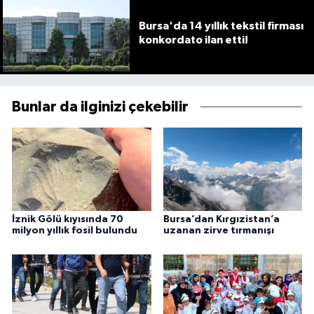
Bursa'da 14 yıllık tekstil firması
konkordato ilan etti!
Bunlar da ilginizi çekebilir
İznik Gölü kıyısında 70
Bursa’dan Kırgızistan’a
milyon yıllık fosil bulundu
uzanan zirve tırmanışı