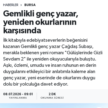
HABERLER
BURSA
Sağlık
Gemlikli genç yazar,
yeniden okurlarının
Spor
karşısında
Teknoloji
İlk kitabıyla edebiyatseverlerin beğenisini
Yaşam
kazanan Gemlikli genç yazar Çağdaş Subaşı,
merakla beklenen yeni romanı "Gülüşlerinde Gizli
Sevdam 2" ile yeniden okuyucularıyla buluştu.
Aşkı, özlemi, umudu ve insan ruhunun en derin
duygularını etkileyici bir anlatımla kaleme alan
genç yazar, yeni eserinde de okurlarını duygu
dolu bir yolculuğa davet ediyor.
08.07.2026 - 09:01
2 DK
YAYINLANMA
OKUNMA SÜRESI