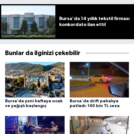
Bursa'da 14 yıllık tekstil firması
konkordato ilan etti!
Bunlar da ilginizi çekebilir
Bursa’da yeni haftaya sıcak
Bursa'da drift pahalıya
ve yağışlı başlangıç
patladı: 140 bin TL ceza