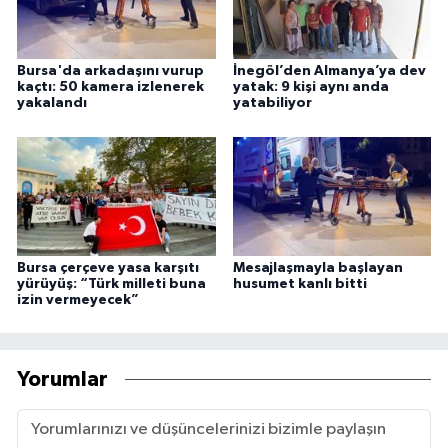
Bursa'da arkadaşını vurup
İnegöl’den Almanya’ya dev
kaçtı: 50 kamera izlenerek
yatak: 9 kişi aynı anda
yakalandı
yatabiliyor
Bursa çerçeve yasa karşıtı
Mesajlaşmayla başlayan
yürüyüş: “Türk milleti buna
husumet kanlı bitti
izin vermeyecek”
Yorumlar