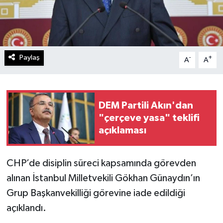
Paylaş
-
+
A
A
DEM Partili Akın'dan
"çerçeve yasa" teklifi
açıklaması
CHP’de disiplin süreci kapsamında görevden
alınan İstanbul Milletvekili Gökhan Günaydın’ın
Grup Başkanvekilliği görevine iade edildiği
açıklandı.