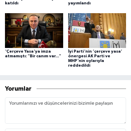
katıldı
yayımlandı
'Çerçeve Yasa'ya imza
İyi Parti'nin ‘çerçeve yasa’
atmamıştı: "Bir canım var..."
önergesi AK Parti ve
MHP'nin oylarıyla
reddedildi
Yorumlar