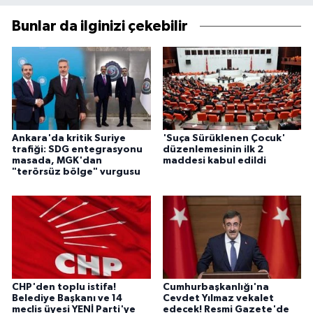
Bunlar da ilginizi çekebilir
Ankara'da kritik Suriye
'Suça Sürüklenen Çocuk'
trafiği: SDG entegrasyonu
düzenlemesinin ilk 2
masada, MGK'dan
maddesi kabul edildi
"terörsüz bölge" vurgusu
CHP'den toplu istifa!
Cumhurbaşkanlığı'na
Belediye Başkanı ve 14
Cevdet Yılmaz vekalet
meclis üyesi YENİ Parti'ye
edecek! Resmi Gazete'de