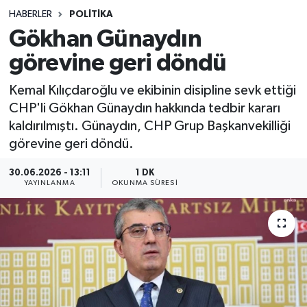
HABERLER
POLITIKA
Sağlık
Gökhan Günaydın
görevine geri döndü
Spor
Kemal Kılıçdaroğlu ve ekibinin disipline sevk ettiği
Teknoloji
CHP'li Gökhan Günaydın hakkında tedbir kararı
kaldırılmıştı. Günaydın, CHP Grup Başkanvekilliği
Yaşam
görevine geri döndü.
30.06.2026 - 13:11
1 DK
YAYINLANMA
OKUNMA SÜRESI