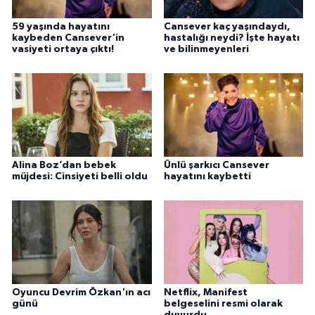
59 yaşında hayatını
Cansever kaç yaşındaydı,
kaybeden Cansever'in
hastalığı neydi? İşte hayatı
vasiyeti ortaya çıktı!
ve bilinmeyenleri
Alina Boz’dan bebek
Ünlü şarkıcı Cansever
müjdesi: Cinsiyeti belli oldu
hayatını kaybetti
Oyuncu Devrim Özkan'ın acı
Netflix, Manifest
günü
belgeselini resmi olarak
duyurdu