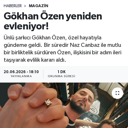
HABERLER
MAGAZIN
Sağlık
Gökhan Özen yeniden
evleniyor!
Spor
Ünlü şarkıcı Gökhan Özen, özel hayatıyla
Teknoloji
gündeme geldi. Bir süredir Naz Canbaz ile mutlu
bir birliktelik sürdüren Özen, ilişkisini bir adım ileri
Yaşam
taşıyarak evlilik kararı aldı.
20.06.2026 - 18:10
1 DK
YAYINLANMA
OKUNMA SÜRESI