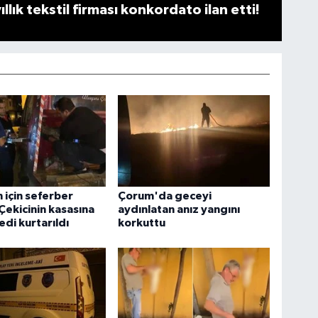
llık tekstil firması konkordato ilan etti!
n için seferber
Çorum'da geceyi
 Çekicinin kasasına
aydınlatan anız yangını
edi kurtarıldı
korkuttu