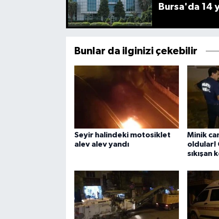
Bursa'da 14 yı
Bunlar da ilginizi çekebilir
Seyir halindeki motosiklet
Minik ca
alev alev yandı
oldular!
sıkışan k