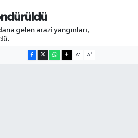
söndürüldü
dana gelen arazi yangınları,
dü.
-
+
A
A