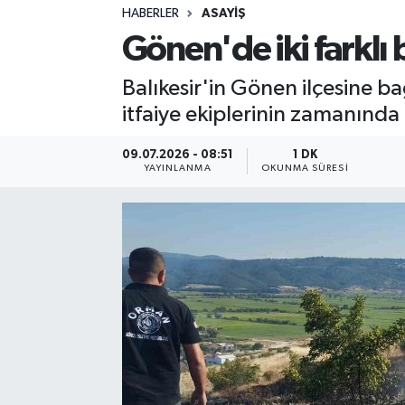
HABERLER
ASAYIŞ
Sağlık
Gönen'de iki farklı
Spor
Balıkesir'in Gönen ilçesine b
itfaiye ekiplerinin zamanın
Teknoloji
09.07.2026 - 08:51
1 DK
Yaşam
YAYINLANMA
OKUNMA SÜRESI