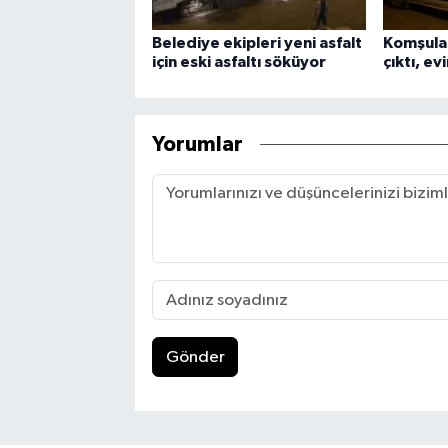
Belediye ekipleri yeni asfalt
Komşular
için eski asfaltı söküyor
çıktı, e
Yorumlar
Gönder