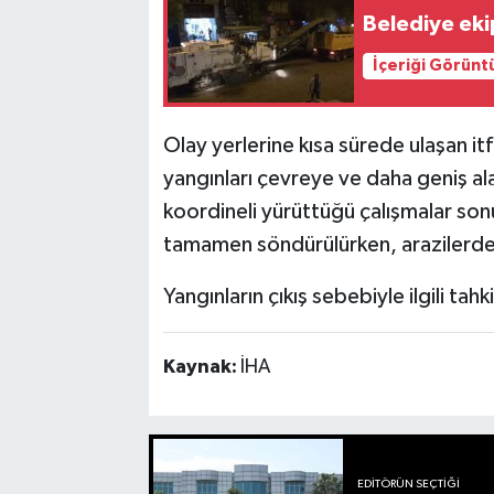
Belediye ekip
İçeriği Görünt
Olay yerlerine kısa sürede ulaşan it
yangınları çevreye ve daha geniş ala
koordineli yürüttüğü çalışmalar son
tamamen söndürülürken, arazilerde b
Yangınların çıkış sebebiyle ilgili tah
Kaynak:
İHA
EDITÖRÜN SEÇTIĞI