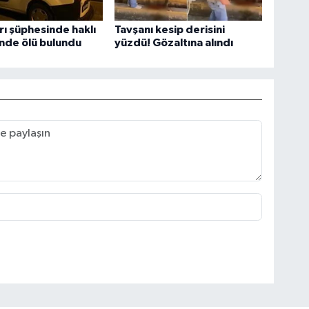
ı şüphesinde haklı
Tavşanı kesip derisini
vinde ölü bulundu
yüzdü! Gözaltına alındı