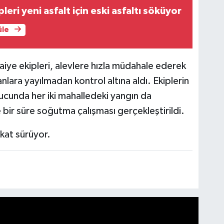
leri yeni asfalt için eski asfaltı söküyor
üle
faiye ekipleri, alevlere hızla müdahale ederek
nlara yayılmadan kontrol altına aldı. Ekiplerin
ucunda her iki mahalledeki yangın da
ir süre soğutma çalışması gerçekleştirildi.
kikat sürüyor.