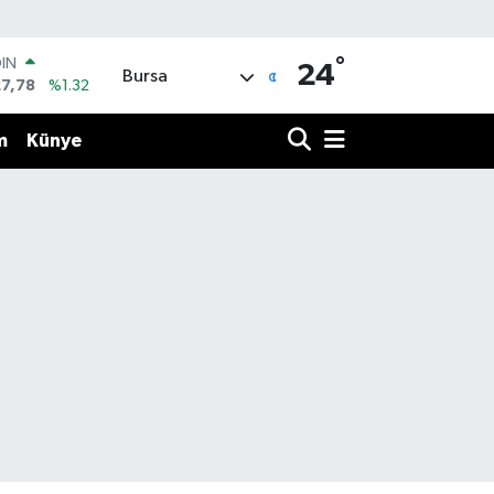
°
OIN
24
Bursa
27,78
%1.32
R
894
%0.08
m
Künye
O
398
%-0.02
İN
81
%0.16
 ALTIN
.85
%0.54
100
3
%11