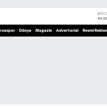
BITC
64.9
DOLA
47,5
rsaspor
Dünya
Magazin
Advertorial
Resmi Rekla
EUR
55,0
STERL
64,15
GRAM
6527
BİST
13.70