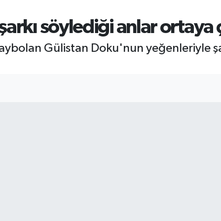
arkı söylediği anlar ortaya ç
ybolan Gülistan Doku'nun yeğenleriyle şa