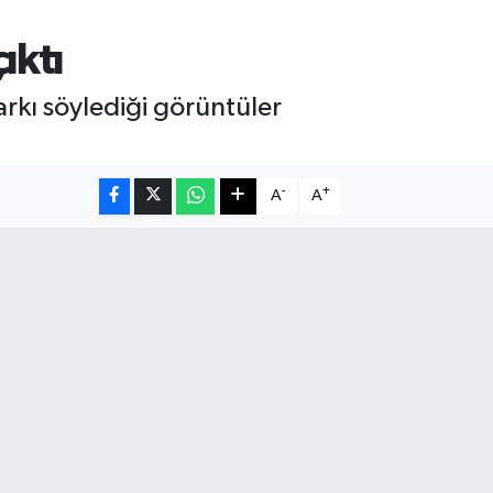
ıktı
rkı söylediği görüntüler
-
+
A
A