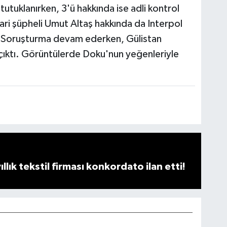
tutuklanırken, 3'ü hakkında ise adli kontrol
rari şüpheli Umut Altaş hakkında da Interpol
tı. Soruşturma devam ederken, Gülistan
 çıktı. Görüntülerde Doku'nun yeğenleriyle
llık tekstil firması konkordato ilan etti!