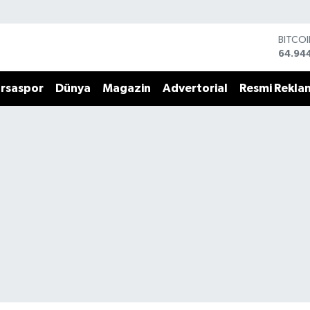
BITCO
64.94
DOLA
47,74
rsaspor
Dünya
Magazin
Advertorial
Resmi Rekla
EURO
55,25
STERL
64,481
GRAM 
6660.
BİST1
13.779