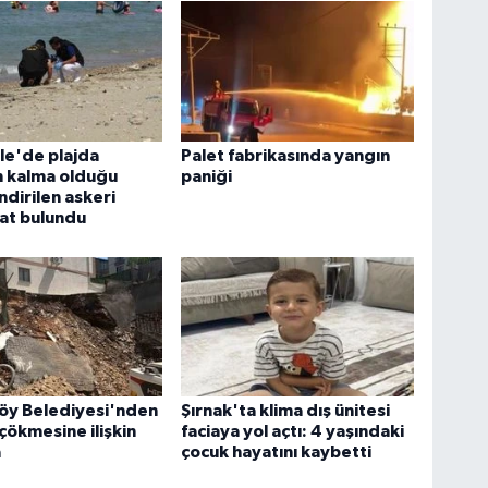
le'de plajda
Palet fabrikasında yangın
n kalma olduğu
paniği
dirilen askeri
t bulundu
y Belediyesi'nden
Şırnak'ta klima dış ünitesi
 çökmesine ilişkin
faciaya yol açtı: 4 yaşındaki
a
çocuk hayatını kaybetti