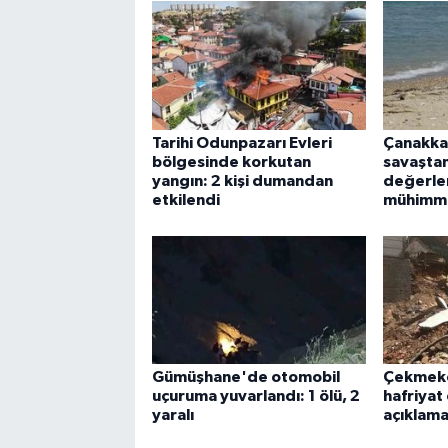
Tarihi Odunpazarı Evleri
Çanakka
bölgesinde korkutan
savaşta
yangın: 2 kişi dumandan
değerlen
etkilendi
mühimma
Gümüşhane'de otomobil
Çekmekö
uçuruma yuvarlandı: 1 ölü, 2
hafriyat
yaralı
açıklam