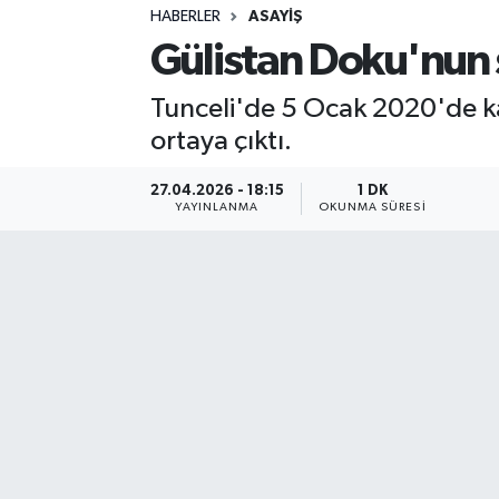
HABERLER
ASAYIŞ
Sağlık
Gülistan Doku'nun ş
Spor
Tunceli'de 5 Ocak 2020'de ka
ortaya çıktı.
Teknoloji
27.04.2026 - 18:15
1 DK
Yaşam
YAYINLANMA
OKUNMA SÜRESI