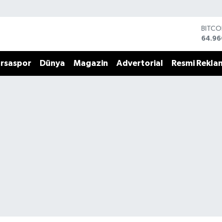
BITCO
64.96
DOLA
47,74
rsaspor
Dünya
Magazin
Advertorial
Resmi Rekla
EURO
55,25
STERL
64,48
GRAM 
6648.
BİST1
13.77