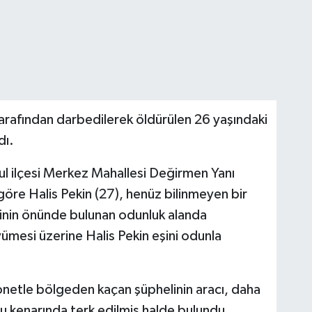
arafından darbedilerek öldürülen 26 yaşındaki
dı.
rul ilçesi Merkez Mahallesi Değirmen Yanı
öre Halis Pekin (27), henüz bilinmeyen bir
erinin önünde bulunan odunluk alanda
ümesi üzerine Halis Pekin eşini odunla
onetle bölgeden kaçan şüphelinin aracı, daha
 kenarında terk edilmiş halde bulundu.