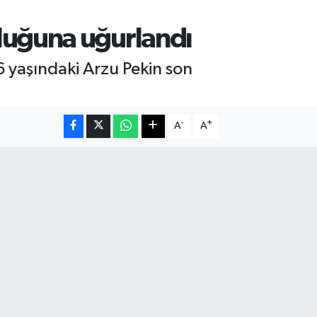
luğuna uğurlandı
 yaşındaki Arzu Pekin son
-
+
A
A