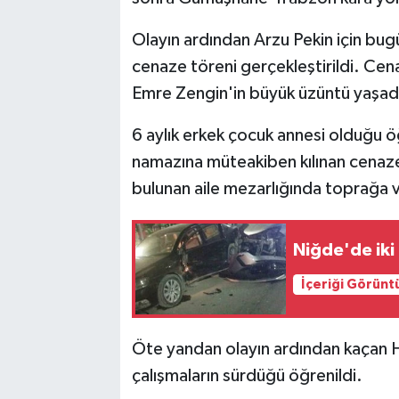
Olayın ardından Arzu Pekin için bug
cenaze töreni gerçekleştirildi. Ce
Emre Zengin'in büyük üzüntü yaşad
6 aylık erkek çocuk annesi olduğu öğ
namazına müteakiben kılınan cenaz
bulunan aile mezarlığında toprağa v
Niğde'de iki 
İçeriği Görünt
Öte yandan olayın ardından kaçan Ha
çalışmaların sürdüğü öğrenildi.