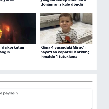
dönüm anız küle döndü
a'da korkutan
Klima 4 yaşındaki Miraç'ı
angın
hayattan kopardı! Korkunç
ihmalde 1 tutuklama