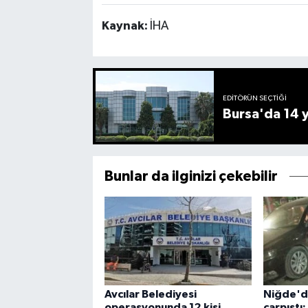
Kaynak:
İHA
EDITÖRÜN SEÇTIĞI
Bursa'da 14 yı
Bunlar da ilginizi çekebilir
Avcılar Belediyesi
Niğde'de
operasyonunda 12 kişi
çarpıştı: