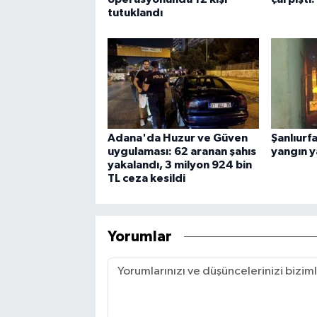
tutuklandı
Adana'da Huzur ve Güven
Şanlıurf
uygulaması: 62 aranan şahıs
yangın y
yakalandı, 3 milyon 924 bin
TL ceza kesildi
Yorumlar