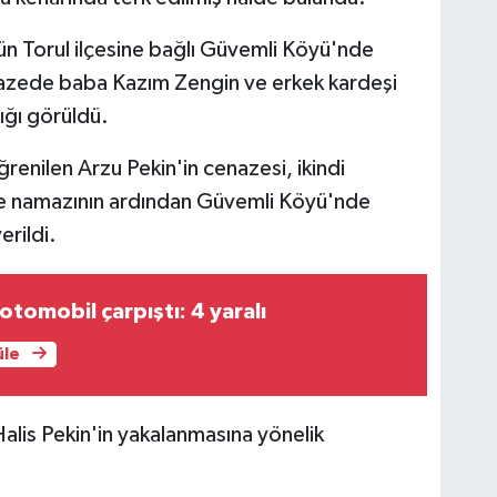
ün Torul ilçesine bağlı Güvemli Köyü'nde
nazede baba Kazım Zengin ve erkek kardeşi
ığı görüldü.
renilen Arzu Pekin'in cenazesi, ikindi
e namazının ardından Güvemli Köyü'nde
erildi.
otomobil çarpıştı: 4 yaralı
üle
lis Pekin'in yakalanmasına yönelik