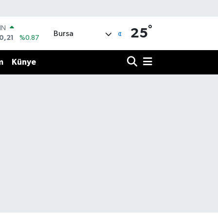
°
IN
25
Bursa
0,21
%0.87
R
36
%0.18
m
Künye
10
%0.32
İN
11
%0.38
ALTIN
99
%2.59
00
9
%-14