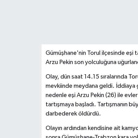
Gümüşhane'nin Torul ilçesinde eşi t
Arzu Pekin son yolculuğuna uğurlan
Olay, dün saat 14.15 sıralarında To
mevkiinde meydana geldi. İddiaya g
nedenle eşi Arzu Pekin (26) ile evl
tartışmaya başladı. Tartışmanın büy
darbederek öldürdü.
Olayın ardından kendisine ait kamy
sonra Gümüşhane-Trabzon kara yolu