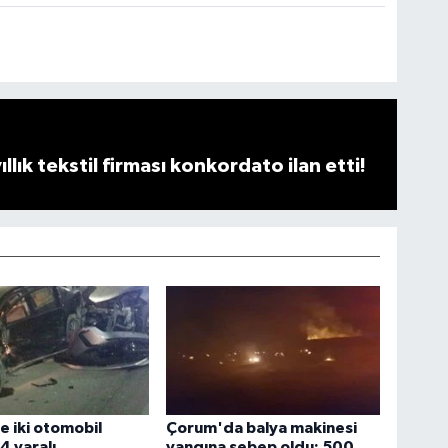
llık tekstil firması konkordato ilan etti!
 iki otomobil
Çorum'da balya makinesi
 4 yaralı
yangına sebep oldu: 500