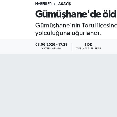
HABERLER
ASAYIŞ
Sağlık
Gümüşhane'de öldü
Spor
Gümüşhane'nin Torul ilçesind
yolculuğuna uğurlandı.
Teknoloji
03.06.2026 - 17:28
1 DK
Yaşam
YAYINLANMA
OKUNMA SÜRESI