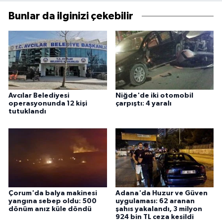
Bunlar da ilginizi çekebilir
Avcılar Belediyesi
Niğde'de iki otomobil
operasyonunda 12 kişi
çarpıştı: 4 yaralı
tutuklandı
Çorum'da balya makinesi
Adana'da Huzur ve Güven
yangına sebep oldu: 500
uygulaması: 62 aranan
dönüm anız küle döndü
şahıs yakalandı, 3 milyon
924 bin TL ceza kesildi