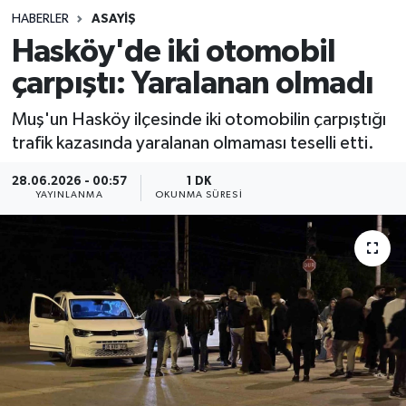
HABERLER
ASAYIŞ
Sağlık
Hasköy'de iki otomobil
çarpıştı: Yaralanan olmadı
Spor
Muş'un Hasköy ilçesinde iki otomobilin çarpıştığı
Teknoloji
trafik kazasında yaralanan olmaması teselli etti.
Yaşam
28.06.2026 - 00:57
1 DK
YAYINLANMA
OKUNMA SÜRESI