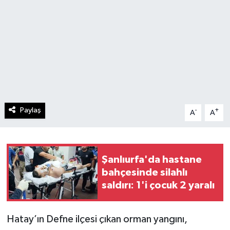
Paylaş
-
+
A
A
Şanlıurfa'da hastane
bahçesinde silahlı
saldırı: 1'i çocuk 2 yaralı
Hatay’ın Defne ilçesi çıkan orman yangını,