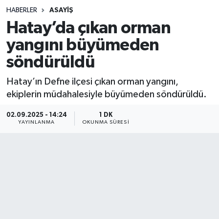
HABERLER
ASAYIŞ
Sağlık
Hatay’da çıkan orman
yangını büyümeden
Spor
söndürüldü
Teknoloji
Hatay’ın Defne ilçesi çıkan orman yangını,
Yaşam
ekiplerin müdahalesiyle büyümeden söndürüldü.
02.09.2025 - 14:24
1 DK
YAYINLANMA
OKUNMA SÜRESI