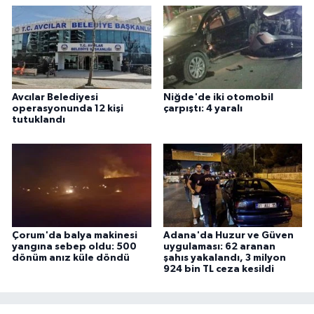
Avcılar Belediyesi
Niğde'de iki otomobil
operasyonunda 12 kişi
çarpıştı: 4 yaralı
tutuklandı
Çorum'da balya makinesi
Adana'da Huzur ve Güven
yangına sebep oldu: 500
uygulaması: 62 aranan
dönüm anız küle döndü
şahıs yakalandı, 3 milyon
924 bin TL ceza kesildi