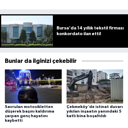
Bursa'da 14 yıllık tekstil firması
konkordato ilan etti!
Bunlar da ilginizi çekebilir
Savrulan motosikletten
Çekmeköy'de istinat duvarı
düşerek başını kaldırıma
yıkılan inşaatın yanındaki 5
çarpan genç hayatını
katlı bina boşaltıldı
kaybetti