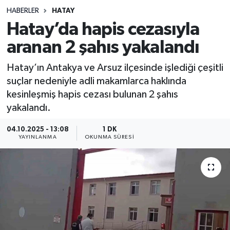
HABERLER
HATAY
Sağlık
Hatay’da hapis cezasıyla
aranan 2 şahıs yakalandı
Spor
Hatay’ın Antakya ve Arsuz ilçesinde işlediği çeşitli
Teknoloji
suçlar nedeniyle adli makamlarca haklında
kesinleşmiş hapis cezası bulunan 2 şahıs
Yaşam
yakalandı.
04.10.2025 - 13:08
1 DK
YAYINLANMA
OKUNMA SÜRESI