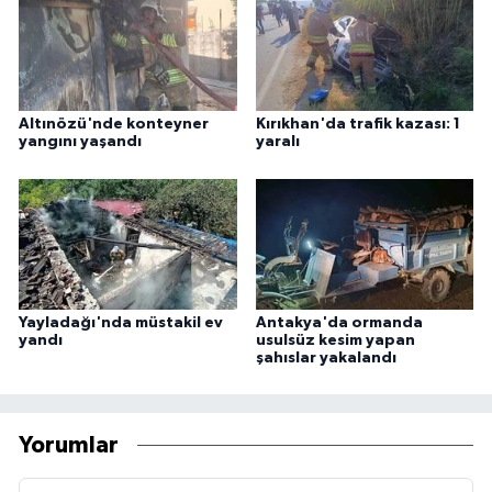
Altınözü'nde konteyner
Kırıkhan'da trafik kazası: 1
yangını yaşandı
yaralı
Yayladağı'nda müstakil ev
Antakya'da ormanda
yandı
usulsüz kesim yapan
şahıslar yakalandı
Yorumlar