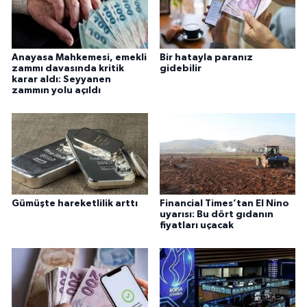
Anayasa Mahkemesi, emekli
Bir hatayla paranız
zammı davasında kritik
gidebilir
karar aldı: Seyyanen
zammın yolu açıldı
Gümüşte hareketlilik arttı
Financial Times’tan El Nino
uyarısı: Bu dört gıdanın
fiyatları uçacak