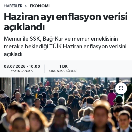
HABERLER
EKONOMI
Sağlık
Haziran ayı enflasyon verisi
açıklandı
Spor
Memur ile SSK, Bağ-Kur ve memur emeklisinin
Teknoloji
merakla beklediği TÜİK Haziran enflasyon verisini
açıkladı
Yaşam
03.07.2026 - 10:00
1 DK
YAYINLANMA
OKUNMA SÜRESI