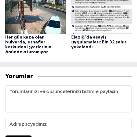
Her gün kaza olan
Elazığ'da asayiş
bulvarda, esnaflar
uygulamaları: Bin 32 şahıs
korkudan işyerlerinin
yakalandı
önünde oturamıyor
Yorumlar