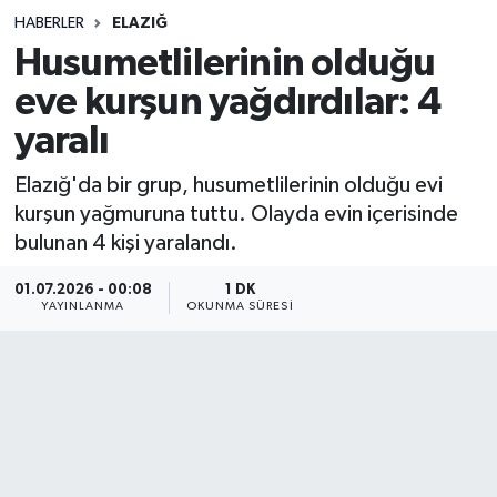
HABERLER
ELAZIĞ
Sağlık
Husumetlilerinin olduğu
eve kurşun yağdırdılar: 4
Spor
yaralı
Teknoloji
Elazığ'da bir grup, husumetlilerinin olduğu evi
Yaşam
kurşun yağmuruna tuttu. Olayda evin içerisinde
bulunan 4 kişi yaralandı.
01.07.2026 - 00:08
1 DK
YAYINLANMA
OKUNMA SÜRESI