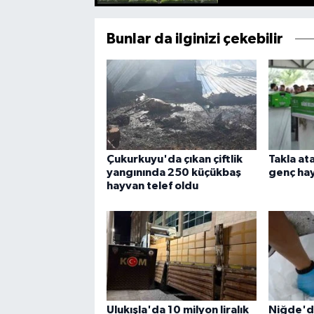
Bunlar da ilginizi çekebilir
Çukurkuyu'da çıkan çiftlik
Takla at
yangınında 250 küçükbaş
genç hay
hayvan telef oldu
Ulukışla'da 10 milyon liralık
Niğde'd