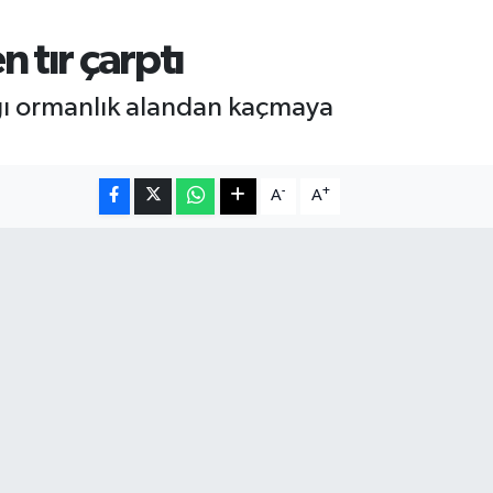
 tır çarptı
dığı ormanlık alandan kaçmaya
-
+
A
A