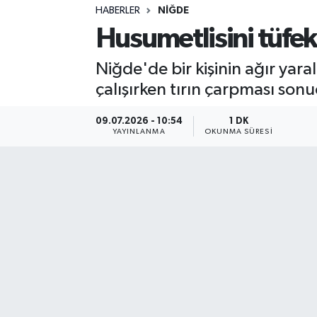
HABERLER
NIĞDE
Sağlık
Husumetlisini tüfek
Spor
Niğde'de bir kişinin ağır yar
çalışırken tırın çarpması sonu
Teknoloji
09.07.2026 - 10:54
1 DK
Yaşam
YAYINLANMA
OKUNMA SÜRESI