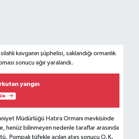
 silahlı kavganın şüphelisi, saklandığı ormanlık
rpması sonucu ağır yaralandı.
rkutan yangın
üle
mniyet Müdürlüğü Hatıra Ormanı mevkisinde
e, henüz bilinmeyen nedenle taraflar arasında
ştü. Pompalı tüfekle açılan ateş sonucu O.K.