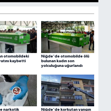
an otomobildeki
Niğde'de otomobilde ölü
atını kaybetti
bulunan kadın son
yolculuğuna uğurlandı
e narkotik
Niğde'de korkutan yangın