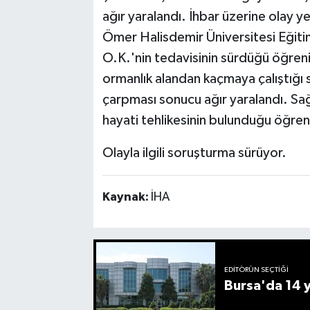
ağır yaralandı. İhbar üzerine olay y
Ömer Halisdemir Üniversitesi Eğitim
O.K.'nin tedavisinin sürdüğü öğrenil
ormanlık alandan kaçmaya çalıştığı s
çarpması sonucu ağır yaralandı. Sağl
hayati tehlikesinin bulunduğu öğreni
Olayla ilgili soruşturma sürüyor.
Kaynak:
İHA
EDITÖRÜN SEÇTIĞI
Bursa'da 14 yı