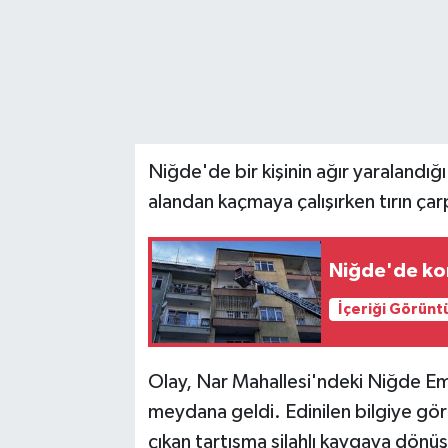
Niğde'de bir kişinin ağır yaralandığı
alandan kaçmaya çalışırken tırın ça
Niğde'de ko
İçeriği Görünt
Olay, Nar Mahallesi'ndeki Niğde E
meydana geldi. Edinilen bilgiye gör
çıkan tartışma silahlı kavgaya dönü