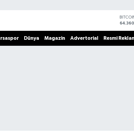
BITCO
64.360
DOLA
47,70
rsaspor
Dünya
Magazin
Advertorial
Resmi Rekla
EURO
55,02
STERLİ
64,189
GRAM 
6574.8
BİST10
13.887