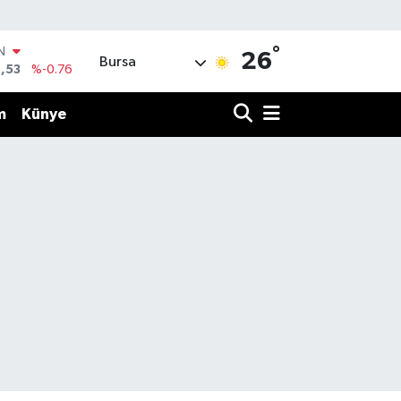
°
IN
26
Bursa
,53
%-0.76
R
69
%0.17
m
Künye
65
%0.01
N
7
%0.02
ALTIN
1
%1.44
0
%64