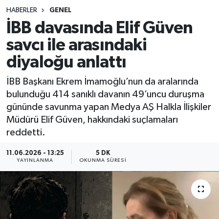
HABERLER
GENEL
Sağlık
İBB davasında Elif Güven
savcı ile arasındaki
Spor
diyaloğu anlattı
Teknoloji
İBB Başkanı Ekrem İmamoğlu’nun da aralarında
Yaşam
bulunduğu 414 sanıklı davanın 49’uncu duruşma
gününde savunma yapan Medya AŞ Halkla İlişkiler
Müdürü Elif Güven, hakkındaki suçlamaları
reddetti.
11.06.2026 - 13:25
5 DK
YAYINLANMA
OKUNMA SÜRESI