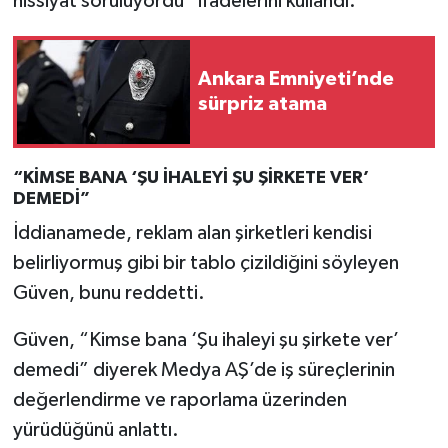
hissiyat soruluyordu” ifadelerini kullandı.
Ankara Emniyeti’nde
sürpriz atama
“KİMSE BANA ‘ŞU İHALEYİ ŞU ŞİRKETE VER’
DEMEDİ”
İddianamede, reklam alan şirketleri kendisi
belirliyormuş gibi bir tablo çizildiğini söyleyen
Güven, bunu reddetti.
Güven, “Kimse bana ‘Şu ihaleyi şu şirkete ver’
demedi” diyerek Medya AŞ’de iş süreçlerinin
değerlendirme ve raporlama üzerinden
yürüdüğünü anlattı.