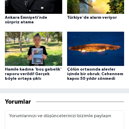
Ankara Emniyeti’nde
Türkiye'de alarm veriyor
sürpriz atama
Hamile kadına 'boş gebelik'
Çölün ortasında alevler
raporu verildi! Gerçek
içinde bir obruk: Cehennem
böyle ortaya çıktı
kapısı 50 yıldır sönmedi
Yorumlar