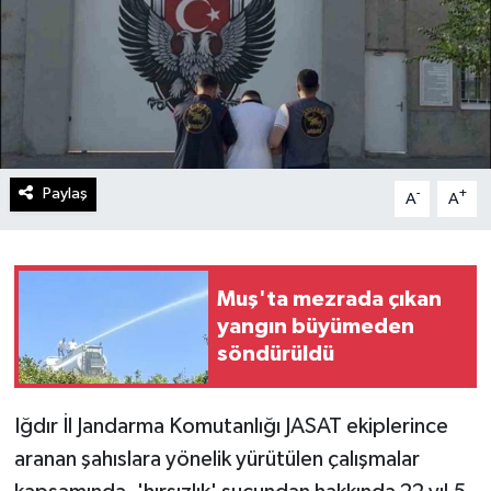
Paylaş
-
+
A
A
Muş'ta mezrada çıkan
yangın büyümeden
söndürüldü
Iğdır İl Jandarma Komutanlığı JASAT ekiplerince
aranan şahıslara yönelik yürütülen çalışmalar