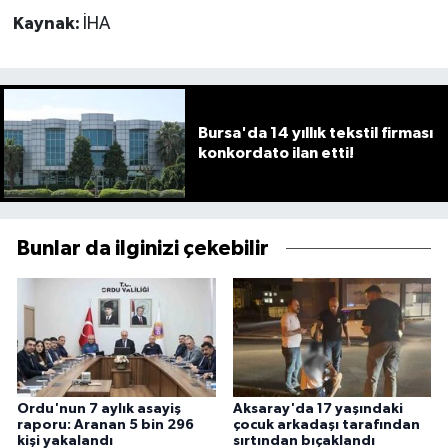
Kaynak:
İHA
Bursa'da 14 yıllık tekstil firması
konkordato ilan etti!
Bunlar da ilginizi çekebilir
Ordu'nun 7 aylık asayiş
Aksaray'da 17 yaşındaki
raporu: Aranan 5 bin 296
çocuk arkadaşı tarafından
kişi yakalandı
sırtından bıçaklandı