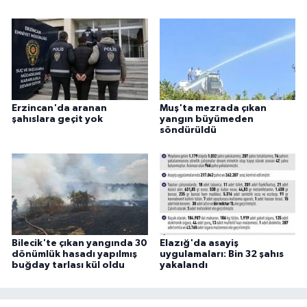
Erzincan'da aranan
Muş'ta mezrada çıkan
şahıslara geçit yok
yangın büyümeden
söndürüldü
Bilecik'te çıkan yangında 30
Elazığ'da asayiş
dönümlük hasadı yapılmış
uygulamaları: Bin 32 şahıs
buğday tarlası kül oldu
yakalandı