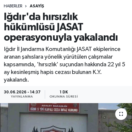
HABERLER
ASAYIŞ
Sağlık
Iğdır'da hırsızlık
hükümlüsü JASAT
Spor
operasyonuyla yakalandı
Teknoloji
Iğdır İl Jandarma Komutanlığı JASAT ekiplerince
Yaşam
aranan şahıslara yönelik yürütülen çalışmalar
kapsamında, 'hırsızlık' suçundan hakkında 22 yıl 5
ay kesinleşmiş hapis cezası bulunan K.Y.
yakalandı.
30.06.2026 - 14:37
1 DK
YAYINLANMA
OKUNMA SÜRESI