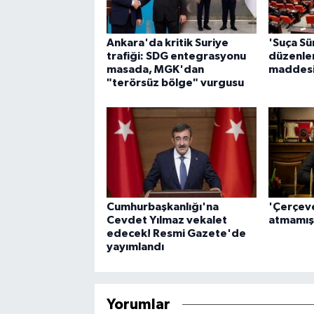
Ankara'da kritik Suriye
'Suça Sü
trafiği: SDG entegrasyonu
düzenlem
masada, MGK'dan
maddesi 
"terörsüz bölge" vurgusu
Cumhurbaşkanlığı'na
'Çerçev
Cevdet Yılmaz vekalet
atmamışt
edecek! Resmi Gazete'de
yayımlandı
Yorumlar