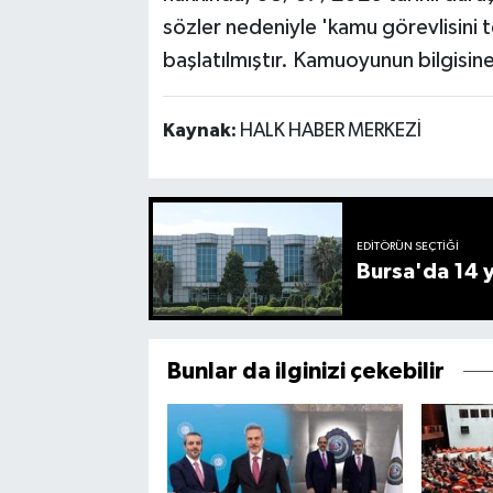
sözler nedeniyle 'kamu görevlisini
başlatılmıştır. Kamuoyunun bilgisine
Kaynak:
HALK HABER MERKEZİ
EDITÖRÜN SEÇTIĞI
Bursa'da 14 yı
Bunlar da ilginizi çekebilir