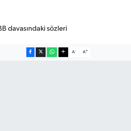
B davasındaki sözleri
-
+
A
A