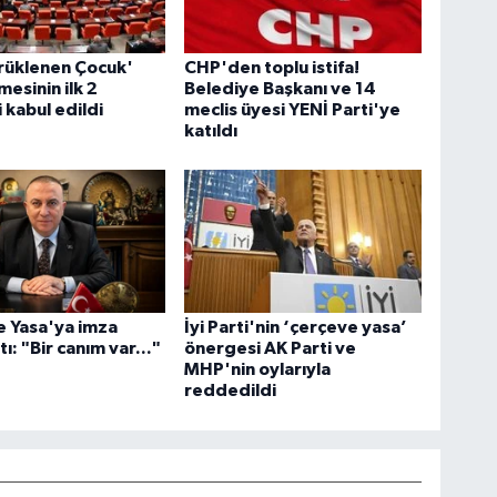
rüklenen Çocuk'
CHP'den toplu istifa!
esinin ilk 2
Belediye Başkanı ve 14
kabul edildi
meclis üyesi YENİ Parti'ye
katıldı
e Yasa'ya imza
İyi Parti'nin ‘çerçeve yasa’
ı: "Bir canım var..."
önergesi AK Parti ve
MHP'nin oylarıyla
reddedildi