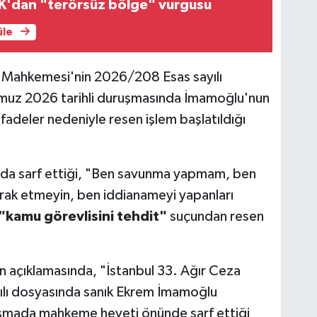
'dan "terörsüz bölge" vurgusu
üle
a Mahkemesi'nin 2026/208 Esas sayılı
muz 2026 tarihli duruşmasında İmamoğlu'nun
adeler nedeniyle resen işlem başlatıldığı
da sarf ettiği, "Ben savunma yapmam, ben
rak etmeyin, ben iddianameyi yapanları
"kamu görevlisini tehdit"
suçundan resen
n açıklamasında, "İstanbul 33. Ağır Ceza
lı dosyasında sanık Ekrem İmamoğlu
şmada mahkeme heyeti önünde sarf ettiği