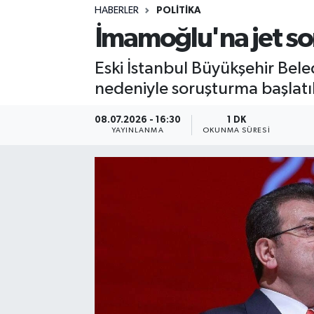
HABERLER
POLITIKA
Sağlık
İmamoğlu'na jet s
Spor
Eski İstanbul Büyükşehir Bel
nedeniyle soruşturma başlatıl
Teknoloji
08.07.2026 - 16:30
1 DK
Yaşam
YAYINLANMA
OKUNMA SÜRESI