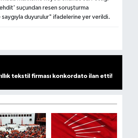
 tehdit' suçundan resen soruşturma
 saygıyla duyurulur" ifadelerine yer verildi.
llık tekstil firması konkordato ilan etti!