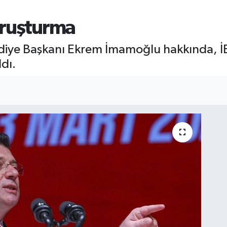
oruşturma
ediye Başkanı Ekrem İmamoğlu hakkında, İB
dı.