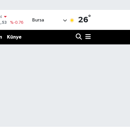
IN
°
26
Bursa
,53
%-0.76
R
69
%0.17
m
Künye
65
%0.01
N
7
%0.02
ALTIN
1
%1.44
0
%64