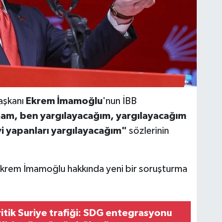
aşkanı
Ekrem İmamoğlu
'nun İBB
m, ben yargılayacağım, yargılayacağım
 yapanları yargılayacağım"
sözlerinin
Ekrem İmamoğlu hakkında yeni bir soruşturma
itik Suriye trafiği: SDG entegrasyonu