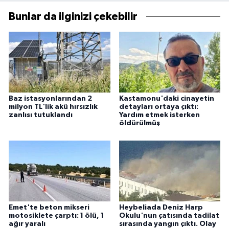
Bunlar da ilginizi çekebilir
Baz istasyonlarından 2
Kastamonu'daki cinayetin
milyon TL'lik akü hırsızlık
detayları ortaya çıktı:
zanlısı tutuklandı
Yardım etmek isterken
öldürülmüş
Emet'te beton mikseri
Heybeliada Deniz Harp
motosiklete çarptı: 1 ölü, 1
Okulu'nun çatısında tadilat
ağır yaralı
sırasında yangın çıktı. Olay