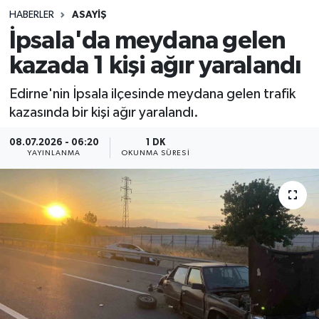
HABERLER
ASAYIŞ
Sağlık
İpsala'da meydana gelen
kazada 1 kişi ağır yaralandı
Spor
Edirne'nin İpsala ilçesinde meydana gelen trafik
Teknoloji
kazasında bir kişi ağır yaralandı.
Yaşam
08.07.2026 - 06:20
1 DK
YAYINLANMA
OKUNMA SÜRESI