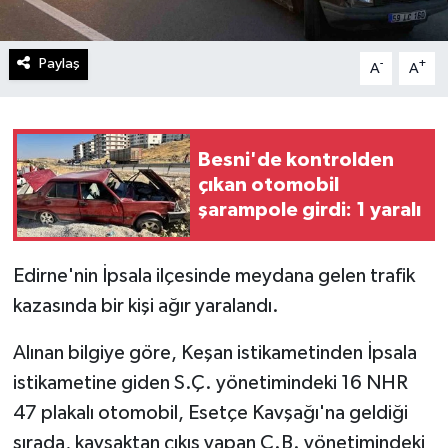
Paylaş
-
+
A
A
Besni'de kontrolden
çıkan otomobil
şarampole girdi: 1 yaralı
Edirne'nin İpsala ilçesinde meydana gelen trafik
kazasında bir kişi ağır yaralandı.
Alınan bilgiye göre, Keşan istikametinden İpsala
istikametine giden S.Ç. yönetimindeki 16 NHR
47 plakalı otomobil, Esetçe Kavşağı'na geldiği
sırada, kavşaktan çıkış yapan C.B. yönetimindeki