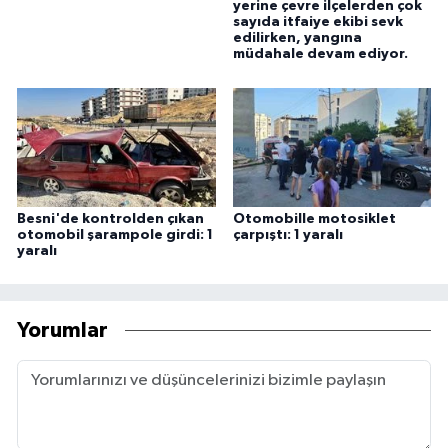
yerine çevre ilçelerden çok
sayıda itfaiye ekibi sevk
edilirken, yangına
müdahale devam ediyor.
Besni'de kontrolden çıkan
Otomobille motosiklet
otomobil şarampole girdi: 1
çarpıştı: 1 yaralı
yaralı
Yorumlar