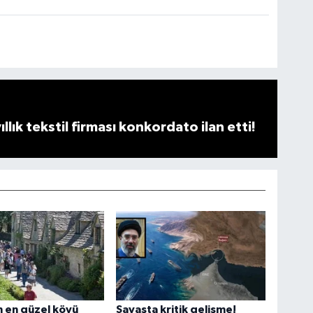
llık tekstil firması konkordato ilan etti!
 en güzel köyü
Savaşta kritik gelişme!