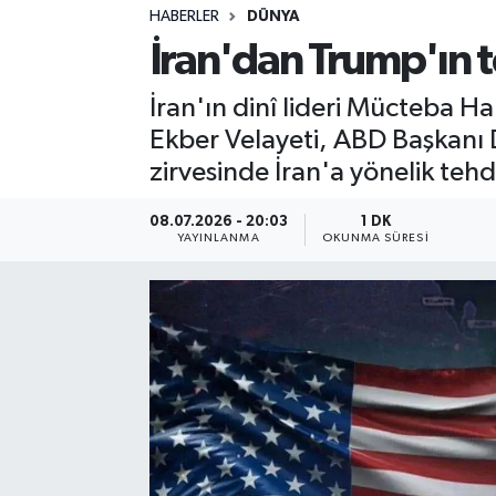
HABERLER
DÜNYA
Sağlık
İran'dan Trump'ın t
Spor
İran'ın dinî lideri Mücteba H
Ekber Velayeti, ABD Başkanı
Teknoloji
zirvesinde İran'a yönelik tehdi
Yaşam
08.07.2026 - 20:03
1 DK
YAYINLANMA
OKUNMA SÜRESI