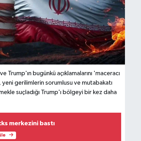
ı ve Trump'ın bugünkü açıklamalarını 'maceracı
i, yeni gerilimlerin sorumlusu ve mutabakatı
mekle suçladığı Trump'ı bölgeyi bir kez daha
cks merkezini bastı
üle