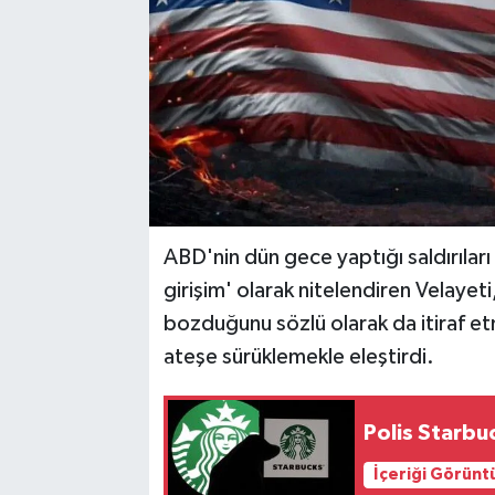
ABD'nin dün gece yaptığı saldırılar
girişim' olarak nitelendiren Velayet
bozduğunu sözlü olarak da itiraf et
ateşe sürüklemekle eleştirdi.
Polis Starbu
İçeriği Görünt