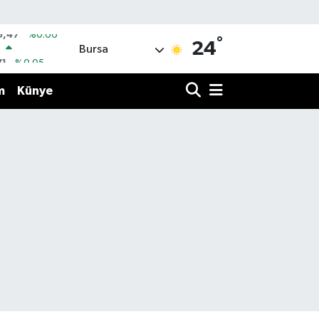
°
R
24
Bursa
71
%0.05
36
%0.18
m
Künye
İN
34
%0.22
ALTIN
85
%0.54
00
3
%0
IN
5,47
%0.66