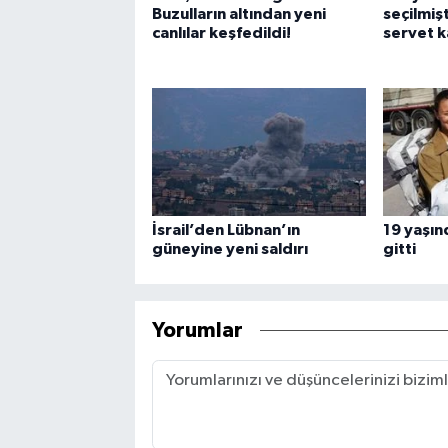
Buzulların altından yeni
seçilmiş
canlılar keşfedildi!
servet k
İsrail’den Lübnan’ın
19 yaşın
güneyine yeni saldırı
gitti
Yorumlar