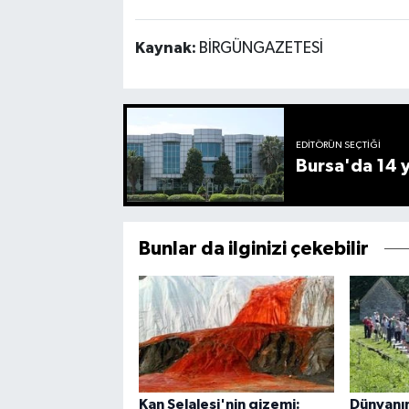
Kaynak:
BİRGÜNGAZETESİ
EDITÖRÜN SEÇTIĞI
Bursa'da 14 yı
Bunlar da ilginizi çekebilir
Kan Şelalesi'nin gizemi:
Dünyanın