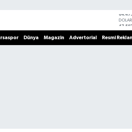
DOLA
47,59
EURO
55,13
rsaspor
Dünya
Magazin
Advertorial
Resmi Rekla
STERL
64,25
GRAM 
6527.
BİST1
13.70
BITCO
64.47