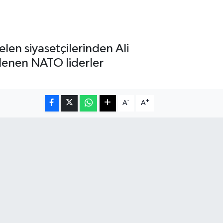
len siyasetçilerinden Ali
lenen NATO liderler
-
+
A
A