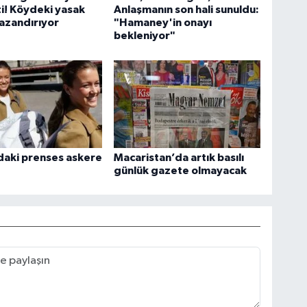
ti! Köydeki yasak
Anlaşmanın son hali sunuldu:
azandırıyor
"Hamaney'in onayı
bekleniyor"
daki prenses askere
Macaristan’da artık basılı
günlük gazete olmayacak