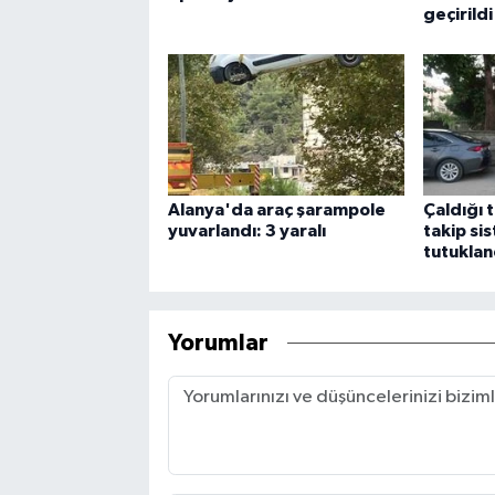
geçirildi
Alanya'da araç şarampole
Çaldığı 
yuvarlandı: 3 yaralı
takip si
tutuklan
Yorumlar