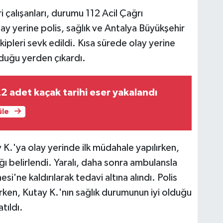
 çalışanları, durumu 112 Acil Çağrı
lay yerine polis, sağlık ve Antalya Büyükşehir
kipleri sevk edildi. Kısa sürede olay yerine
unduğu yerden çıkardı.
2 adet kaçak tarihi eser yakalandı
üle
y K.'ya olay yerinde ilk müdahale yapılırken,
 belirlendi. Yaralı, daha sonra ambulansla
'ne kaldırılarak tedavi altına alındı. Polis
rken, Kutay K.'nın sağlık durumunun iyi olduğu
tıldı.