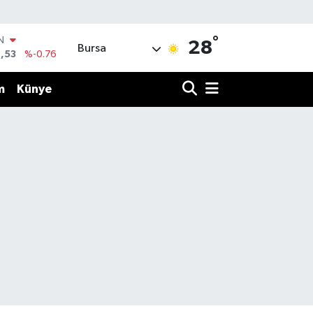
°
IN
28
Bursa
,53
%-0.76
R
69
%0.17
m
Künye
65
%0.01
N
7
%0.02
ALTIN
1
%1.44
0
%64