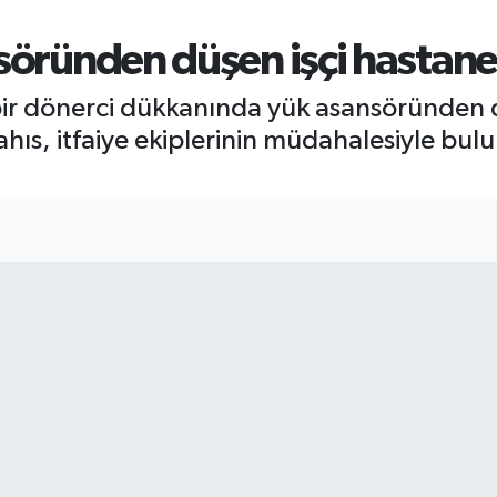
söründen düşen işçi hastane
bir dönerci dükkanında yük asansöründen dü
hıs, itfaiye ekiplerinin müdahalesiyle bul