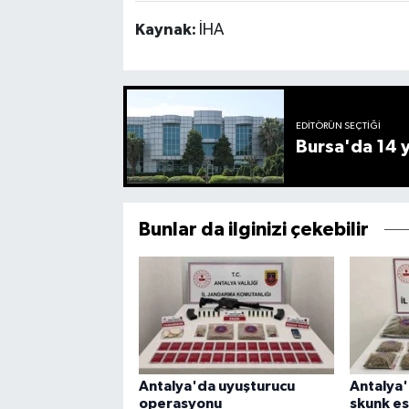
Kaynak:
İHA
EDITÖRÜN SEÇTIĞI
Bursa'da 14 yı
Bunlar da ilginizi çekebilir
Antalya'da uyuşturucu
Antalya'
operasyonu
skunk es