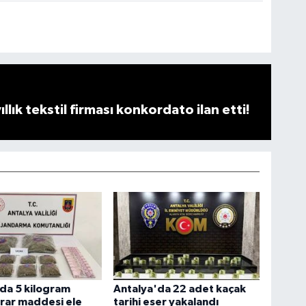
llık tekstil firması konkordato ilan etti!
da 5 kilogram
Antalya'da 22 adet kaçak
rar maddesi ele
tarihi eser yakalandı