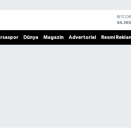
BITCO
64.360
DOLA
47,70
rsaspor
Dünya
Magazin
Advertorial
Resmi Rekla
EURO
55,02
STERLİ
64,189
GRAM 
6574.8
BİST10
13.887