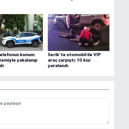
telefonun konum
Serik'te otomobil ile VIP
stemiyle yakalanıp
araç çarpıştı: 10 kişi
dı
yaralandı