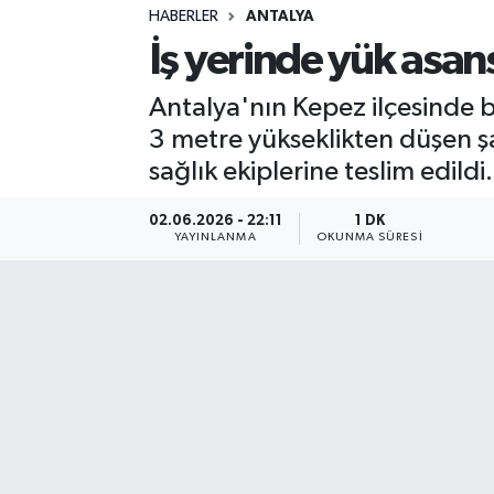
HABERLER
ANTALYA
Sağlık
İş yerinde yük asan
Spor
Antalya'nın Kepez ilçesinde 
3 metre yükseklikten düşen şa
Teknoloji
sağlık ekiplerine teslim edildi.
Yaşam
02.06.2026 - 22:11
1 DK
YAYINLANMA
OKUNMA SÜRESI