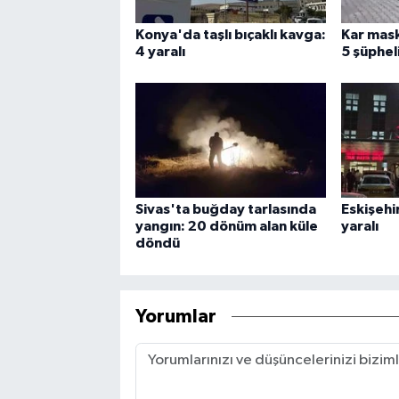
Konya'da taşlı bıçaklı kavga:
Kar mask
4 yaralı
5 şüphel
Sivas'ta buğday tarlasında
Eskişehi
yangın: 20 dönüm alan küle
yaralı
döndü
Yorumlar