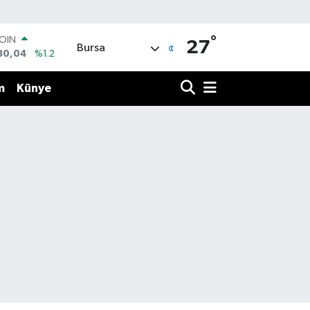
°
COIN
27
Bursa
30,04
%1.2
AR
7106
%0.17
m
Künye
O
1652
%0.27
RLİN
4046
%0.35
M ALTIN
8.99
%2.59
T100
73
%-19