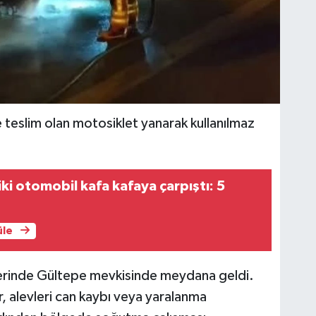
 teslim olan motosiklet yanarak kullanılmaz
iki otomobil kafa kafaya çarpıştı: 5
üle
zerinde Gültepe mevkisinde meydana geldi.
, alevleri can kaybı veya yaralanma