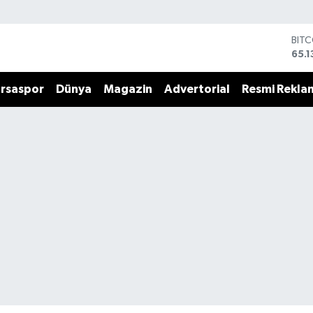
BIT
65.1
DOL
47,
rsaspor
Dünya
Magazin
Advertorial
Resmi Rekla
EUR
55,
STE
64,
GRA
664
BİS
13.7