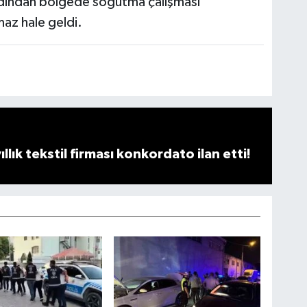
dından bölgede soğutma çalışması
maz hale geldi.
llık tekstil firması konkordato ilan etti!