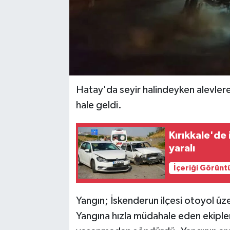
Hatay'da seyir halindeyken alevlere
hale geldi.
Kırıkkale'de 
yaralı
İçeriği Görünt
Yangın; İskenderun ilçesi otoyol ü
Yangına hızla müdahale eden ekipler