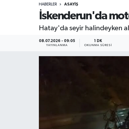
HABERLER
ASAYIŞ
Sağlık
İskenderun'da motos
Spor
Hatay'da seyir halindeyken al
Teknoloji
08.07.2026 - 09:05
1 DK
YAYINLANMA
OKUNMA SÜRESI
Yaşam