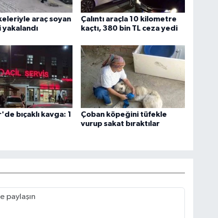
eleriyle araç soyan
Çalıntı araçla 10 kilometre
i yakalandı
kaçtı, 380 bin TL ceza yedi
r'de bıçaklı kavga: 1
Çoban köpeğini tüfekle
vurup sakat bıraktılar