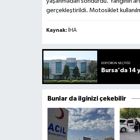
yaşanmadan söndürdü. Yangının ar
gerçekleştirildi. Motosiklet kullanıl
Kaynak:
İHA
EDITÖRÜN SEÇTIĞI
Bursa'da 14 yı
Bunlar da ilginizi çekebilir