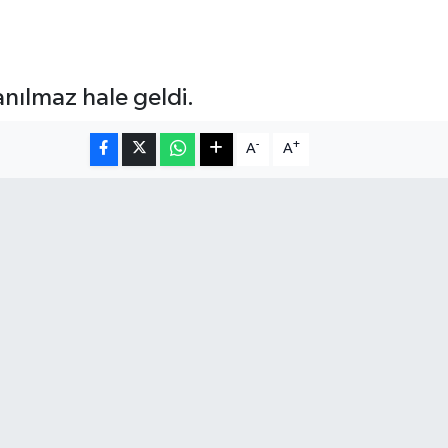
anılmaz hale geldi.
-
+
A
A