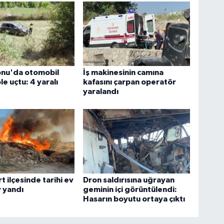
nu'da otomobil
İş makinesinin camına
e uçtu: 4 yaralı
kafasını çarpan operatör
yaralandı
t ilçesinde tarihi ev
Dron saldırısına uğrayan
v yandı
geminin içi görüntülendi:
Hasarın boyutu ortaya çıktı