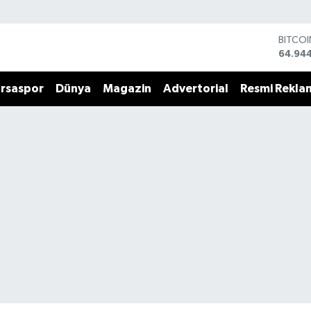
BITCO
64.94
DOLA
47,74
rsaspor
Dünya
Magazin
Advertorial
Resmi Rekla
EURO
55,25
STERLİ
64,481
GRAM 
6660.
BİST1
13.779