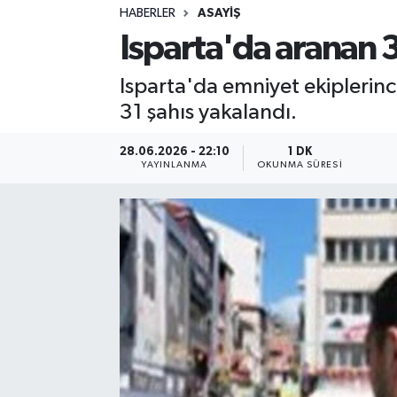
HABERLER
ASAYIŞ
Sağlık
Isparta'da aranan 3
Spor
Isparta'da emniyet ekiplerinc
31 şahıs yakalandı.
Teknoloji
28.06.2026 - 22:10
1 DK
Yaşam
YAYINLANMA
OKUNMA SÜRESI