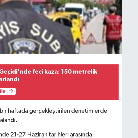
eçidi'nde feci kaza: 150 metrelik
arlandı
üle
bir haftada gerçekleştirilen denetimlerde
alandı.
nde 21-27 Haziran tarihleri arasında