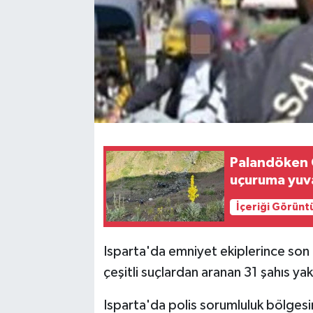
Palandöken G
uçuruma yuv
İçeriği Görünt
Isparta'da emniyet ekiplerince son 
çeşitli suçlardan aranan 31 şahıs yak
Isparta'da polis sorumluluk bölgesi