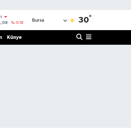
°
IN
30
Bursa
4,08
%-0.18
R
36
%0.18
m
Künye
10
%0.32
N
1
%0.38
ALTIN
55
%0.03
00
%-14