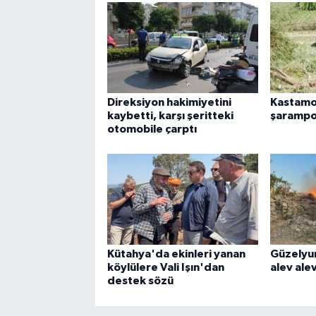
Direksiyon hakimiyetini
Kastamo
kaybetti, karşı şeritteki
şarampol
otomobile çarptı
Kütahya'da ekinleri yanan
Güzelyur
köylülere Vali Işın'dan
alev ale
destek sözü