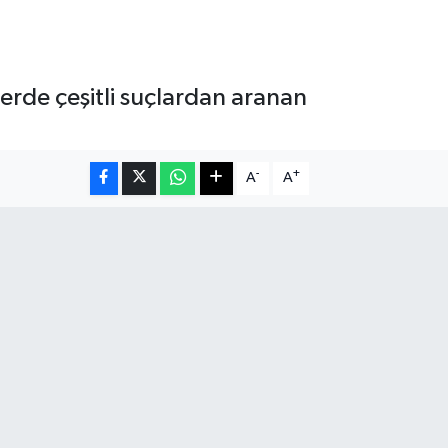
lerde çeşitli suçlardan aranan
-
+
A
A