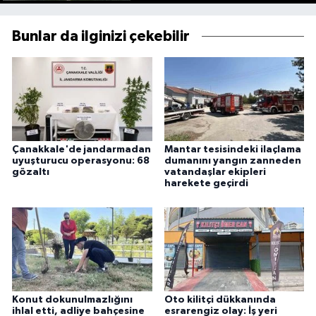
Bunlar da ilginizi çekebilir
Çanakkale'de jandarmadan
Mantar tesisindeki ilaçlama
uyuşturucu operasyonu: 68
dumanını yangın zanneden
gözaltı
vatandaşlar ekipleri
harekete geçirdi
Konut dokunulmazlığını
Oto kilitçi dükkanında
ihlal etti, adliye bahçesine
esrarengiz olay: İş yeri