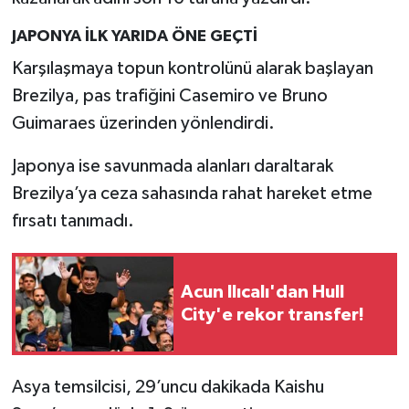
JAPONYA İLK YARIDA ÖNE GEÇTİ
Karşılaşmaya topun kontrolünü alarak başlayan
Brezilya, pas trafiğini Casemiro ve Bruno
Guimaraes üzerinden yönlendirdi.
Japonya ise savunmada alanları daraltarak
Brezilya’ya ceza sahasında rahat hareket etme
fırsatı tanımadı.
Acun Ilıcalı'dan Hull
City'e rekor transfer!
Asya temsilcisi, 29’uncu dakikada Kaishu