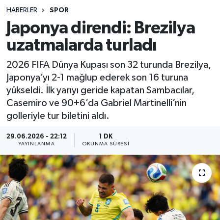
HABERLER
SPOR
Sağlık
Japonya direndi: Brezilya
uzatmalarda turladı
Spor
2026 FIFA Dünya Kupası son 32 turunda Brezilya,
Teknoloji
Japonya’yı 2-1 mağlup ederek son 16 turuna
yükseldi. İlk yarıyı geride kapatan Sambacılar,
Yaşam
Casemiro ve 90+6’da Gabriel Martinelli’nin
golleriyle tur biletini aldı.
29.06.2026 - 22:12
1 DK
YAYINLANMA
OKUNMA SÜRESI