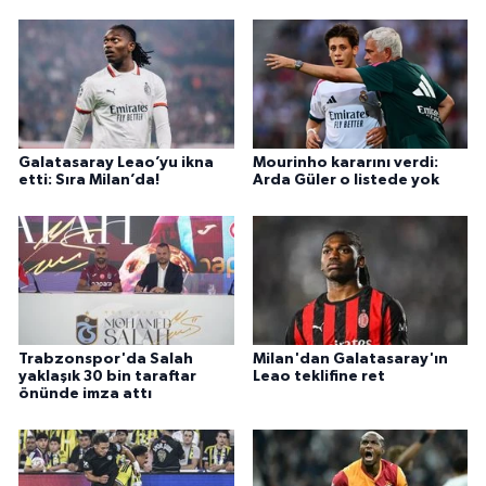
Galatasaray Leao’yu ikna
Mourinho kararını verdi:
etti: Sıra Milan’da!
Arda Güler o listede yok
Trabzonspor'da Salah
Milan'dan Galatasaray'ın
yaklaşık 30 bin taraftar
Leao teklifine ret
önünde imza attı