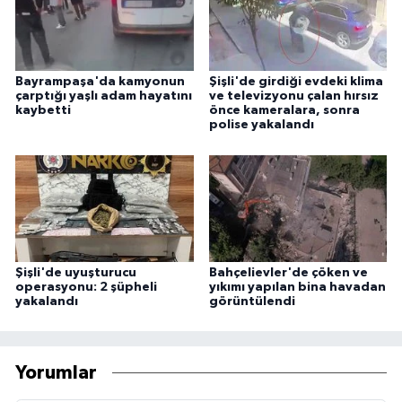
Bayrampaşa'da kamyonun
Şişli'de girdiği evdeki klima
çarptığı yaşlı adam hayatını
ve televizyonu çalan hırsız
kaybetti
önce kameralara, sonra
polise yakalandı
Şişli'de uyuşturucu
Bahçelievler'de çöken ve
operasyonu: 2 şüpheli
yıkımı yapılan bina havadan
yakalandı
görüntülendi
Yorumlar