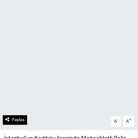
Paylaş
-
+
A
A