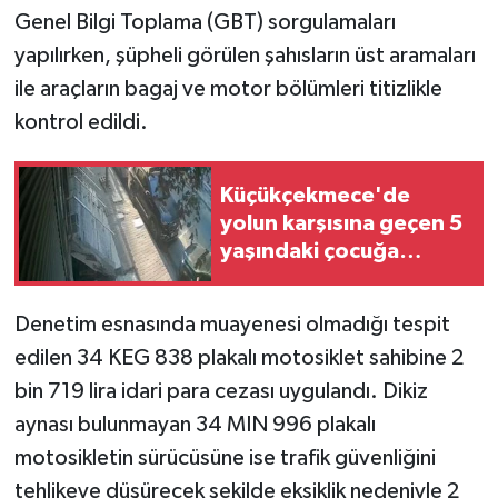
Genel Bilgi Toplama (GBT) sorgulamaları
yapılırken, şüpheli görülen şahısların üst aramaları
ile araçların bagaj ve motor bölümleri titizlikle
kontrol edildi.
Küçükçekmece'de
yolun karşısına geçen 5
yaşındaki çocuğa
motosiklet çarptı
Denetim esnasında muayenesi olmadığı tespit
edilen 34 KEG 838 plakalı motosiklet sahibine 2
bin 719 lira idari para cezası uygulandı. Dikiz
aynası bulunmayan 34 MIN 996 plakalı
motosikletin sürücüsüne ise trafik güvenliğini
tehlikeye düşürecek şekilde eksiklik nedeniyle 2