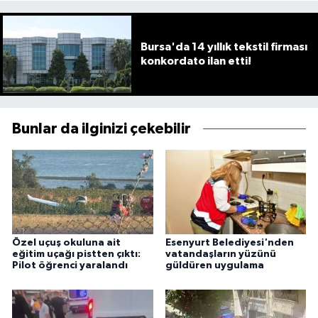
Bursa'da 14 yıllık tekstil firması
konkordato ilan etti!
Bunlar da ilginizi çekebilir
Özel uçuş okuluna ait
Esenyurt Belediyesi'nden
eğitim uçağı pistten çıktı:
vatandaşların yüzünü
Pilot öğrenci yaralandı
güldüren uygulama