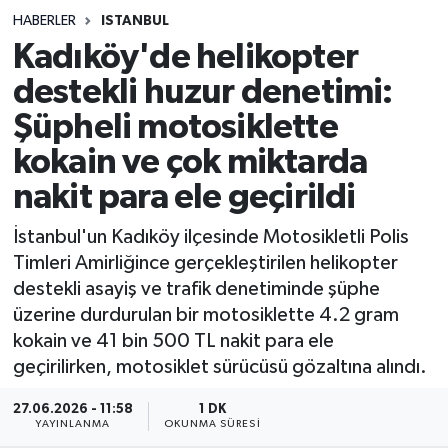
HABERLER
ISTANBUL
Sağlık
Kadıköy'de helikopter
destekli huzur denetimi:
Spor
Şüpheli motosiklette
Teknoloji
kokain ve çok miktarda
Yaşam
nakit para ele geçirildi
İstanbul'un Kadıköy ilçesinde Motosikletli Polis
Timleri Amirliğince gerçekleştirilen helikopter
destekli asayiş ve trafik denetiminde şüphe
üzerine durdurulan bir motosiklette 4.2 gram
kokain ve 41 bin 500 TL nakit para ele
geçirilirken, motosiklet sürücüsü gözaltına alındı.
27.06.2026 - 11:58
1 DK
YAYINLANMA
OKUNMA SÜRESI