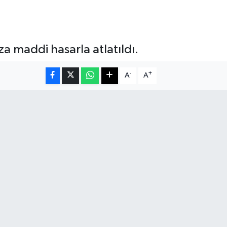
a maddi hasarla atlatıldı.
-
+
A
A