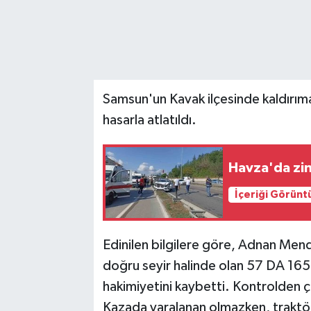
Samsun'un Kavak ilçesinde kaldırım
hasarla atlatıldı.
Havza'da zinc
İçeriği Görünt
Edinilen bilgilere göre, Adnan Me
doğru seyir halinde olan 57 DA 165 
hakimiyetini kaybetti. Kontrolden çı
Kazada yaralanan olmazken, traktörd