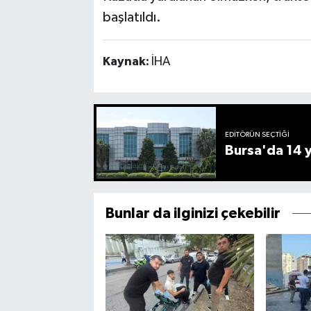
başlatıldı.
Kaynak:
İHA
EDITÖRÜN SEÇTIĞI
Bursa'da 14 yı
Bunlar da ilginizi çekebilir