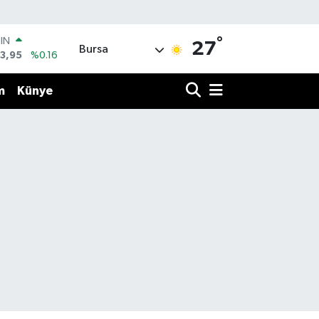
°
OIN
27
Bursa
3,95
%0.16
R
006
%0.06
m
Künye
250
%0.02
İN
398
%0.2
 ALTIN
.87
%0.12
00
9
%70