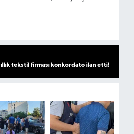
llık tekstil firması konkordato ilan etti!