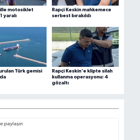
lle motosiklet
Rapçi Keskin mahkemece
 1 yaralı
serbest bırakıldı
urulan Türk gemisi
Rapçi Keskin'e klipte silah
'da
kullanma operasyonu: 4
gözaltı