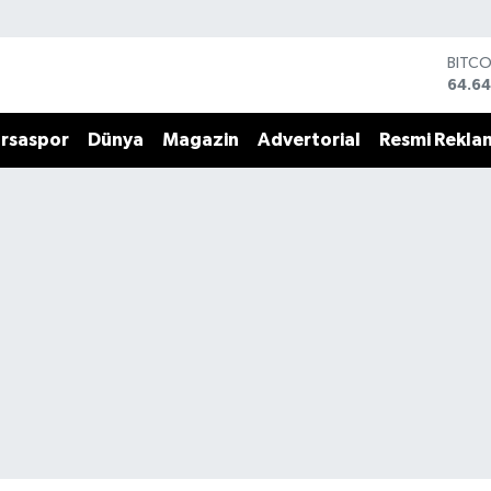
BITC
64.64
DOLA
47,6
rsaspor
Dünya
Magazin
Advertorial
Resmi Rekla
EURO
55,0
STERL
64,2
GRAM
6500
BİST1
13.79