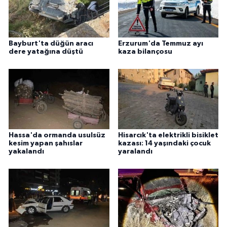
Bayburt'ta düğün aracı
Erzurum'da Temmuz ayı
dere yatağına düştü
kaza bilançosu
Hassa'da ormanda usulsüz
Hisarcık'ta elektrikli bisiklet
kesim yapan şahıslar
kazası: 14 yaşındaki çocuk
yakalandı
yaralandı