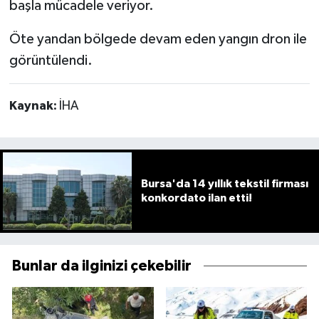
başla mücadele veriyor.
Öte yandan bölgede devam eden yangın dron ile
görüntülendi.
Kaynak:
İHA
Bursa'da 14 yıllık tekstil firması
konkordato ilan etti!
Bunlar da ilginizi çekebilir