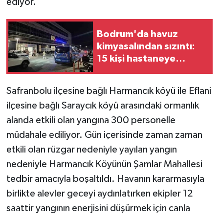
ediyor.
Bodrum'da havuz
kimyasalından sızıntı:
15 kişi hastaneye
kaldırıldı
Safranbolu ilçesine bağlı Harmancık köyü ile Eflani
ilçesine bağlı Saraycık köyü arasındaki ormanlık
alanda etkili olan yangına 300 personelle
müdahale ediliyor. Gün içerisinde zaman zaman
etkili olan rüzgar nedeniyle yayılan yangın
nedeniyle Harmancık Köyünün Şamlar Mahallesi
tedbir amacıyla boşaltıldı. Havanın kararmasıyla
birlikte alevler geceyi aydınlatırken ekipler 12
saattir yangının enerjisini düşürmek için canla