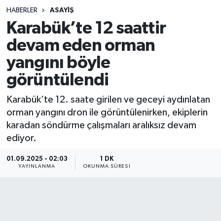
HABERLER
ASAYIŞ
Sağlık
Karabük’te 12 saattir
devam eden orman
Spor
yangını böyle
Teknoloji
görüntülendi
Yaşam
Karabük’te 12. saate girilen ve geceyi aydınlatan
orman yangını dron ile görüntülenirken, ekiplerin
karadan söndürme çalışmaları aralıksız devam
ediyor.
01.09.2025 - 02:03
1 DK
YAYINLANMA
OKUNMA SÜRESI