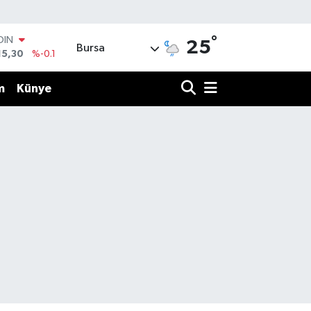
°
OIN
25
Bursa
15,30
%-0.1
AR
436
%0.18
m
Künye
O
510
%0.32
LİN
811
%0.38
 ALTIN
.55
%0
100
79
%-14