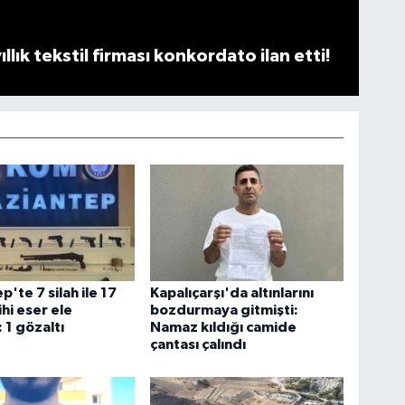
llık tekstil firması konkordato ilan etti!
'te 7 silah ile 17
Kapalıçarşı'da altınlarını
ihi eser ele
bozdurmaya gitmişti:
: 1 gözaltı
Namaz kıldığı camide
çantası çalındı