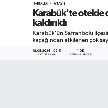
HABERLER
ASAYIŞ
Sağlık
Karabük'te otelde 
kaldırıldı
Spor
Karabük'ün Safranbolu ilçesi
Teknoloji
kaçağından etkilenen çok sayıd
Yaşam
18.05.2026 - 09:11
1 DK
YAYINLANMA
OKUNMA SÜRESI