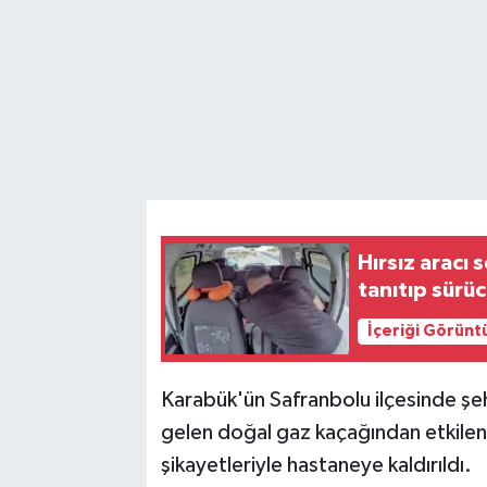
Hırsız aracı
tanıtıp sürü
İçeriği Görünt
Karabük'ün Safranbolu ilçesinde şeh
gelen doğal gaz kaçağından etkilenen
şikayetleriyle hastaneye kaldırıldı.