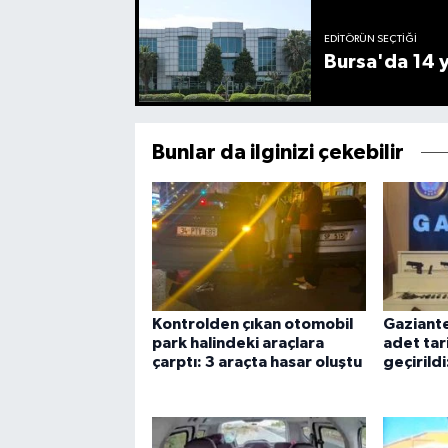
EDITÖRÜN SEÇTIĞI
Bursa'da 14 yı
Bunlar da ilginizi çekebilir
Kontrolden çıkan otomobil
Gaziantep
park halindeki araçlara
adet tar
çarptı: 3 araçta hasar oluştu
geçirildi