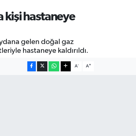
 kişi hastaneye
meydana gelen doğal gaz
leriyle hastaneye kaldırıldı.
-
+
A
A