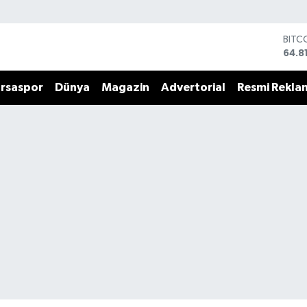
BITC
64.8
DOL
47,7
rsaspor
Dünya
Magazin
Advertorial
Resmi Rekla
EUR
55,2
STER
64,4
GRAM
6660
BİST
13.7