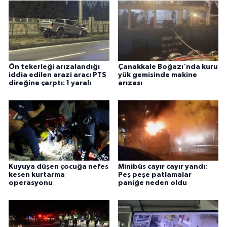
Ön tekerleği arızalandığı
Çanakkale Boğazı'nda kuru
iddia edilen arazi aracı PTS
yük gemisinde makine
direğine çarptı: 1 yaralı
arızası
Kuyuya düşen çocuğa nefes
Minibüs cayır cayır yandı:
kesen kurtarma
Peş peşe patlamalar
operasyonu
paniğe neden oldu