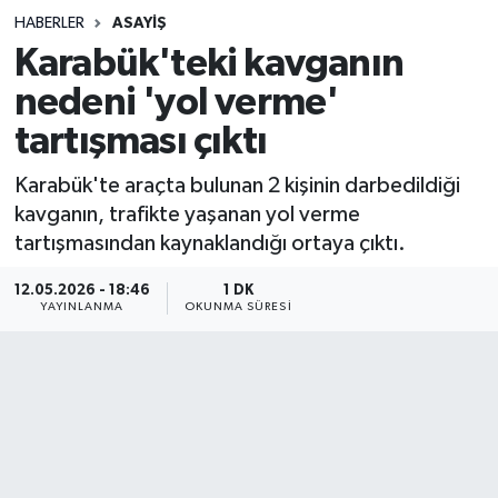
HABERLER
ASAYIŞ
Sağlık
Karabük'teki kavganın
nedeni 'yol verme'
Spor
tartışması çıktı
Teknoloji
Karabük'te araçta bulunan 2 kişinin darbedildiği
Yaşam
kavganın, trafikte yaşanan yol verme
tartışmasından kaynaklandığı ortaya çıktı.
12.05.2026 - 18:46
1 DK
YAYINLANMA
OKUNMA SÜRESI