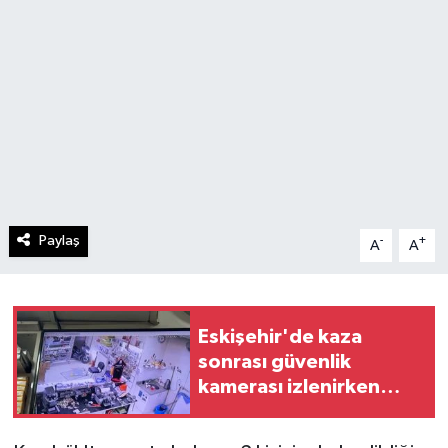
Paylaş
-
+
A
A
Eskişehir'de kaza
sonrası güvenlik
kamerası izlenirken
bıçaklı kavga: 2 yaralı