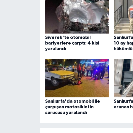
Siverek'te otomobil
Şanlıurf
bariyerlere çarptı: 4 kişi
10 ay ha
yaralandı
hükümlü
Şanlıurfa'da otomobil ile
Şanlıurfa
çarpışan motosikletin
aranan h
sürücüsü yaralandı