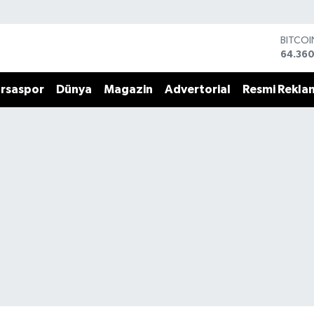
BITCO
64.360
DOLA
47,70
rsaspor
Dünya
Magazin
Advertorial
Resmi Rekla
EURO
55,02
STERLİ
64,189
GRAM 
6574.8
BİST10
13.887