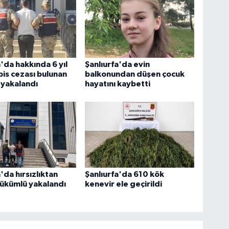
a'da hakkında 6 yıl
Şanlıurfa'da evin
pis cezası bulunan
balkonundan düşen çocuk
 yakalandı
hayatını kaybetti
'da hırsızlıktan
Şanlıurfa'da 610 kök
ükümlü yakalandı
kenevir ele geçirildi