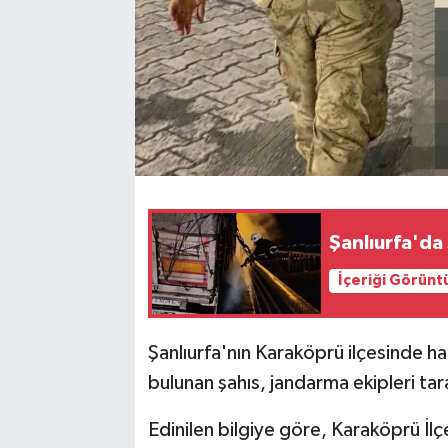
Şanlıurfa'da 
İçeriği Görünt
Şanlıurfa'nın Karaköprü ilçesinde ha
bulunan şahıs, jandarma ekipleri tar
Edinilen bilgiye göre, Karaköprü İl