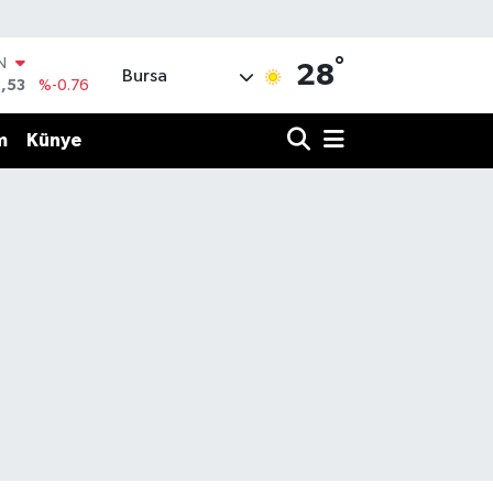
°
IN
28
Bursa
,53
%-0.76
R
69
%0.17
m
Künye
65
%0.01
N
7
%0.02
ALTIN
1
%1.44
0
%64