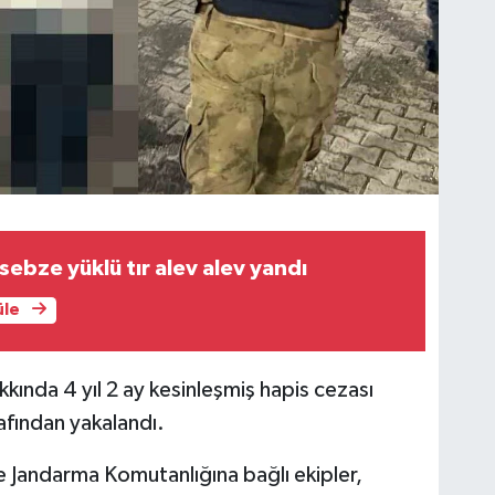
sebze yüklü tır alev alev yandı
üle
kkında 4 yıl 2 ay kesinleşmiş hapis cezası
afından yakalandı.
çe Jandarma Komutanlığına bağlı ekipler,