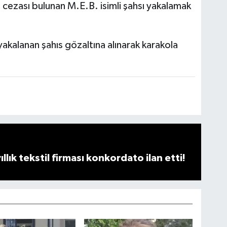
s cezası bulunan M.E.B. isimli şahsı yakalamak
 yakalanan şahıs gözaltına alınarak karakola
llık tekstil firması konkordato ilan etti!