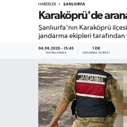
HABERLER
ŞANLIURFA
Sağlık
Karaköprü'de arana
Spor
Şanlıurfa'nın Karaköprü ilçes
jandarma ekipleri tarafından
Teknoloji
04.06.2026 - 15:45
1 DK
Yaşam
YAYINLANMA
OKUNMA SÜRESI