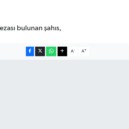
cezası bulunan şahıs,
-
+
A
A