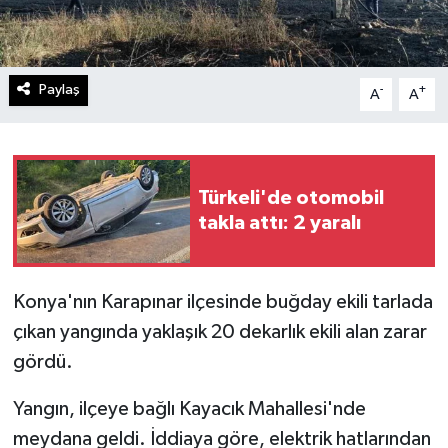
Paylaş
-
+
A
A
Türkeli'de otomobil
takla attı: 2 yaralı
Konya'nın Karapınar ilçesinde buğday ekili tarlada
çıkan yangında yaklaşık 20 dekarlık ekili alan zarar
gördü.
Yangın, ilçeye bağlı Kayacık Mahallesi'nde
meydana geldi. İddiaya göre, elektrik hatlarından