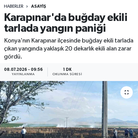
HABERLER
ASAYIŞ
Sağlık
Karapınar'da buğday ekili
tarlada yangın paniği
Spor
Konya'nın Karapınar ilçesinde buğday ekili tarlada
Teknoloji
çıkan yangında yaklaşık 20 dekarlık ekili alan zarar
gördü.
Yaşam
08.07.2026 - 09:56
1 DK
YAYINLANMA
OKUNMA SÜRESI