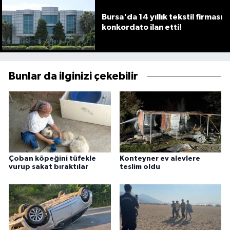
Bursa'da 14 yıllık tekstil firması
konkordato ilan etti!
Bunlar da ilginizi çekebilir
Çoban köpeğini tüfekle
Konteyner ev alevlere
vurup sakat bıraktılar
teslim oldu