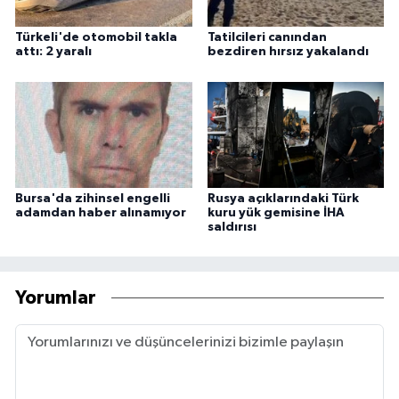
Türkeli'de otomobil takla
Tatilcileri canından
attı: 2 yaralı
bezdiren hırsız yakalandı
Bursa'da zihinsel engelli
Rusya açıklarındaki Türk
adamdan haber alınamıyor
kuru yük gemisine İHA
saldırısı
Yorumlar